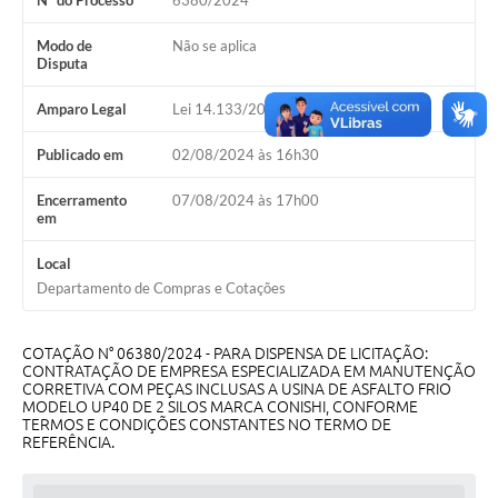
Nº do Processo
6380/2024
Galeria de Vídeos
Modo de
Não se aplica
Projetos
Disputa
Links
Amparo Legal
Lei 14.133/2021, Art 75, II
Telefones Úteis
Publicado em
02/08/2024 às 16h30
A Prefeitura
Encerramento
07/08/2024 às 17h00
em
Enquete
Local
Jornal
Departamento de Compras e Cotações
Agenda
COTAÇÃO N° 06380/2024 - PARA DISPENSA DE LICITAÇÃO:
SIC
CONTRATAÇÃO DE EMPRESA ESPECIALIZADA EM MANUTENÇÃO
CORRETIVA COM PEÇAS INCLUSAS A USINA DE ASFALTO FRIO
Diário Oficial
MODELO UP40 DE 2 SILOS MARCA CONISHI, CONFORME
TERMOS E CONDIÇÕES CONSTANTES NO TERMO DE
REFERÊNCIA.
Contato
Editais