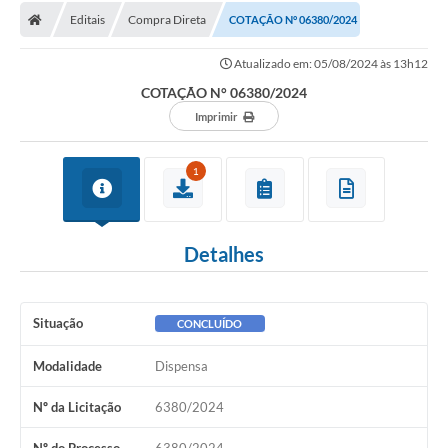
Editais
Compra Direta
COTAÇÃO N° 06380/2024
Licitações / PCA
Atualizado em: 05/08/2024 às 13h12
Concessão Pública
COTAÇÃO N° 06380/2024
Transparência
Imprimir
Legislação
1
Contratos
Galeria de Fotos
Detalhes
Ouvidoria
Arquivos para Download
Situação
CONCLUÍDO
Carta de Serviços
Modalidade
Dispensa
Notícias
Nº da Licitação
6380/2024
Obras