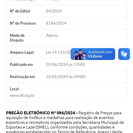
Galeria de Vídeos
Nº do Edital
84/2024
Projetos
Nº do Processo
8146/2024
Links
Modo de
Aberto
Telefones Úteis
Disputa
A Prefeitura
Amparo Legal
Lei 14.133/2021, Art 28, I
Enquete
Publicado em
05/06/2024 às 17h00
Jornal
Realização em
18/06/2024 às 09h00
Agenda
Local
www.bll.org.br
SIC
Diário Oficial
PREGÃO ELETRÔNICO Nº 084/2024 -
Registro de Preços para
aquisição de troféus e medalhas para realização de eventos
Contato
esportivos e recreativos organizados pela Secretaria Municipal de
Esportes e Lazer(SMEL), conforme condições, quantidades e
Editais
exigências estabelecidas no Termo de Referência, Anexo I deste