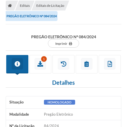
Editais
Editais de Licitação
Licitações / PCA
PREGÃO ELETRÔNICO Nº 084/2024
Concessão Pública
Transparência
PREGÃO ELETRÔNICO Nº 084/2024
Legislação
Imprimir
Contratos
1
Galeria de Fotos
Ouvidoria
Detalhes
Arquivos para Download
Carta de Serviços
Situação
HOMOLOGADO
Notícias
Modalidade
Pregão Eletrônico
Obras
Nº da Licitação
84/2024