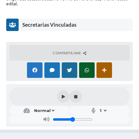
edital.
Secretarias Vinculadas
COMPARTILHAR
Esp
orte
s e
Laz
er
Marc