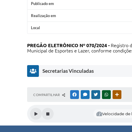
Publicado em
Realização em
Local
PREGÃO ELETRÔNICO Nº 070/2024 -
Registro d
Municipal de Esportes e Lazer, conforme condições
Secretarias Vinculadas
E
COMPARTILHAR
FACEBOOK
MESSENGER
TWITTER
WHATSAPP
OUTRAS
s
p
o
Velocidade de l
rt
e
s
e