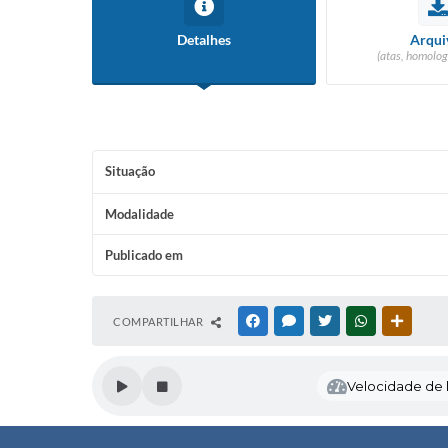
Detalhes
Arqui
(atas, homolog
Situação
Modalidade
Publicado em
COMPARTILHAR
FACEBOOK
MESSENGER
TWITTER
WHATSAPP
OUTRAS
Velocidade de l