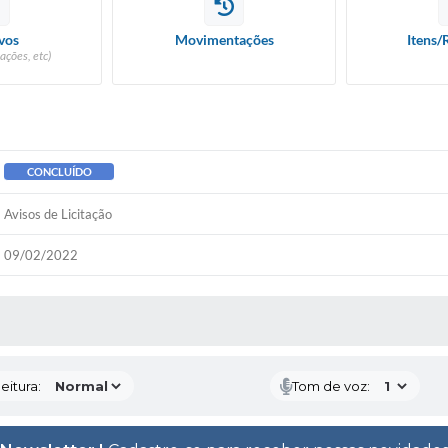
vos
Movimentações
Itens/
ações, etc)
CONCLUÍDO
Avisos de Licitação
09/02/2022
 MÍDIAS
eitura:
Tom de voz: