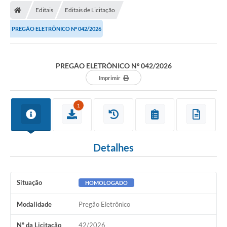
Editais
Editais de Licitação
Licitações / PCA
PREGÃO ELETRÔNICO Nº 042/2026
Concessão Pública
Transparência
PREGÃO ELETRÔNICO Nº 042/2026
Legislação
Imprimir
Contratos
1
Galeria de Fotos
Ouvidoria
Detalhes
Arquivos para Download
Carta de Serviços
Situação
HOMOLOGADO
Notícias
Modalidade
Pregão Eletrônico
Obras
Nº da Licitação
42/2026