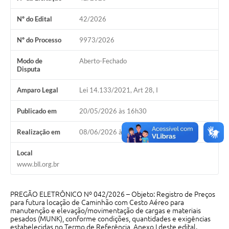
Galeria de Vídeos
Nº do Edital
42/2026
Projetos
Nº do Processo
9973/2026
Links
Modo de
Aberto-Fechado
Telefones Úteis
Disputa
A Prefeitura
Amparo Legal
Lei 14.133/2021, Art 28, I
Enquete
Publicado em
20/05/2026 às 16h30
Jornal
Realização em
08/06/2026 às 09h00
Agenda
Local
www.bll.org.br
SIC
Diário Oficial
PREGÃO ELETRÔNICO Nº 042/2026 – Objeto: Registro de Preços
para futura locação de Caminhão com Cesto Aéreo para
Contato
manutenção e elevação/movimentação de cargas e materiais
pesados (MUNK), conforme condições, quantidades e exigências
Editais
estabelecidas no Termo de Referência, Anexo I deste edital.