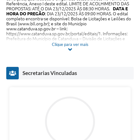
Referência, Anexo I deste edital. LIMITE DE ACOLHIMENTO DAS
PROPOSTAS: ATÉ O DIA 23/12/2025 ÀS 08:30 HORAS.
DATA E
HORA DO PREGÃO
: DIA 23/12/2025 ÀS 09:00 HORAS. O edital
completo encontra-se disponível: Bolsa de Licitações e Leilões do
Brasil (
www.bll.org.br
); e site do Município
www.catanduva.sp.gov.br
– link:
https://www.catanduva.sp.gov.br/portal/editais/1
. Informações:
Prefeitura do Município de Catanduva – Divisão de Licitações e
Contratos – 5º Andar, sito à Praça Conde Francisco Matarazzo, 01 –
Clique para ver mais
Centro – Catanduva-SP ou, através do e-mail:
licitacao.edital@catanduva.sp.gov.br
. Catanduva, 08 de dezembro
de 2025. Ozório Ap. Morais – Pregoeiro
Secretarias Vinculadas