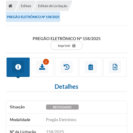
Editais
Editais de Licitação
Licitações / PCA
PREGÃO ELETRÔNICO Nº 158/2025
Concessão Pública
Transparência
PREGÃO ELETRÔNICO Nº 158/2025
Legislação
Imprimir
Contratos
1
Galeria de Fotos
Ouvidoria
Detalhes
Arquivos para Download
Carta de Serviços
Situação
REVOGADO
Notícias
Modalidade
Pregão Eletrônico
Obras
Nº da Licitação
158/2025