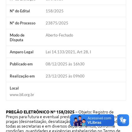
Galeria de Vídeos
Nº do Edital
158/2025
Projetos
Nº do Processo
23875/2025
Links
Modo de
Aberto-Fechado
Telefones Úteis
Disputa
A Prefeitura
Amparo Legal
Lei 14.133/2021, Art 28, I
Enquete
Publicado em
08/12/2025 às 16h30
Jornal
Realização em
23/12/2025 às 09h00
Agenda
Local
www.bll.org.br
SIC
Diário Oficial
PREGÃO ELETRÔNICO Nº 158/2025
– Objeto: Registro de
Preços para futura e eventual prestação de serviços de controle de
Contato
pragas (desinsetização, desratização e cupins), para ser utilizada em
todas as secretarias e em diversos departamentos, conforme
Editais
condições, quantidades e exigências estabelecidas no Termo de