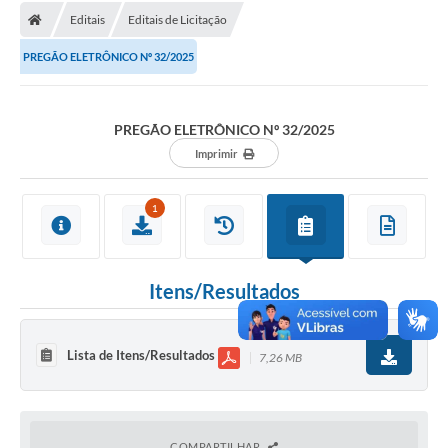
Editais
Editais de Licitação
Licitações / PCA
PREGÃO ELETRÔNICO Nº 32/2025
Concessão Pública
Transparência
PREGÃO ELETRÔNICO Nº 32/2025
Legislação
Imprimir
Contratos
1
Galeria de Fotos
Ouvidoria
Itens/Resultados
Arquivos para Download
Carta de Serviços
Lista de Itens/Resultados
7,26 MB
Notícias
Obras
COMPARTILHAR