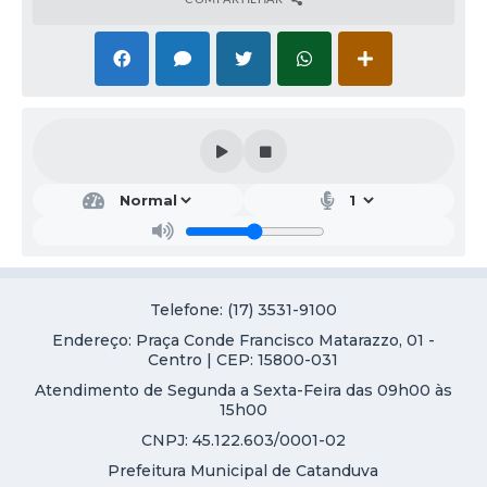
Galeria de Vídeos
Projetos
Links
Telefones Úteis
A Prefeitura
Enquete
Jornal
Telefone: (17) 3531-9100
Agenda
Endereço: Praça Conde Francisco Matarazzo, 01 -
SIC
Centro | CEP: 15800-031
Atendimento de Segunda a Sexta-Feira das 09h00 às
Diário Oficial
15h00
CNPJ: 45.122.603/0001-02
Contato
Prefeitura Municipal de Catanduva
Editais