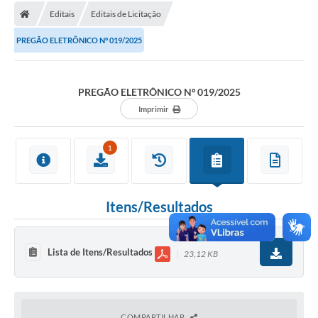
Editais
Editais de Licitação
Licitações / PCA
PREGÃO ELETRÔNICO Nº 019/2025
Concessão Pública
Transparência
PREGÃO ELETRÔNICO Nº 019/2025
Legislação
Imprimir
Contratos
1
Galeria de Fotos
Ouvidoria
Itens/Resultados
Arquivos para Download
Carta de Serviços
Lista de Itens/Resultados
23,12 KB
Notícias
Obras
COMPARTILHAR