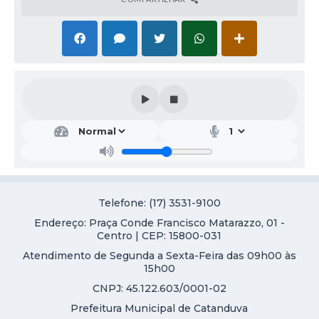
Galeria de Vídeos
Projetos
Links
Telefones Úteis
A Prefeitura
Enquete
Jornal
Telefone: (17) 3531-9100
Agenda
Endereço: Praça Conde Francisco Matarazzo, 01 -
SIC
Centro | CEP: 15800-031
Atendimento de Segunda a Sexta-Feira das 09h00 às
Diário Oficial
15h00
CNPJ: 45.122.603/0001-02
Contato
Prefeitura Municipal de Catanduva
Editais