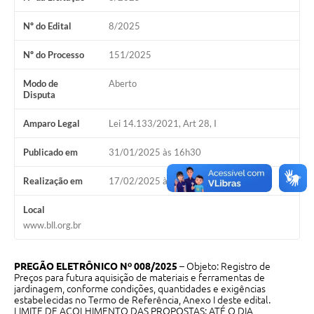
Galeria de Vídeos
Nº do Edital
8/2025
Projetos
Nº do Processo
151/2025
Links
Modo de
Aberto
Telefones Úteis
Disputa
A Prefeitura
Amparo Legal
Lei 14.133/2021, Art 28, I
Enquete
Publicado em
31/01/2025 às 16h30
Jornal
Realização em
17/02/2025 às 09h00
Agenda
Local
www.bll.org.br
SIC
Diário Oficial
PREGÃO ELETRÔNICO Nº 008/2025
– Objeto: Registro de
Preços para futura aquisição de materiais e ferramentas de
Contato
jardinagem, conforme condições, quantidades e exigências
estabelecidas no Termo de Referência, Anexo I deste edital.
Editais
LIMITE DE ACOLHIMENTO DAS PROPOSTAS: ATÉ O DIA