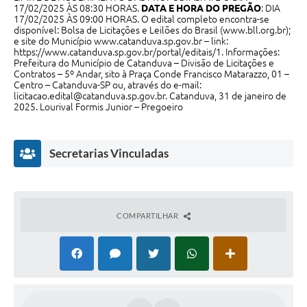
17/02/2025 ÀS 08:30 HORAS.
DATA E HORA DO PREGÃO
: DIA
17/02/2025 ÀS 09:00 HORAS. O edital completo encontra-se
disponível: Bolsa de Licitações e Leilões do Brasil (
www.bll.org.br
);
e site do Município
www.catanduva.sp.gov.br
– link:
https://www.catanduva.sp.gov.br/portal/editais/1
. Informações:
Prefeitura do Município de Catanduva – Divisão de Licitações e
Contratos – 5º Andar, sito à Praça Conde Francisco Matarazzo, 01 –
Centro – Catanduva-SP ou, através do e-mail:
licitacao.edital@catanduva.sp.gov.br
. Catanduva, 31 de janeiro de
2025. Lourival Formis Junior – Pregoeiro
Secretarias Vinculadas
COMPARTILHAR