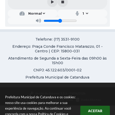
Mei
o
Am
bien
te e
Agri
cult
Telefone: (17) 3531-9100
ura
Endereço: Praça Conde Francisco Matarazzo, 01 -
Júlia
Centro | CEP: 15800-031
Cass
iano
Atendimento de Segunda a Sexta-Feira das 09h00 às
Way
15h00
ego
CNPJ: 45.122.603/0001-02
Prefeitura Municipal de Catanduva
Versão do Sistema:
3.5.3 - 19/06/2026
Prefeitura Municipal de Catanduva e os cookies:
Portal atualizado em:
05/08/2026 17:26
Dados Abertos
nosso site usa cookies para melhorar a sua
experiência de navegação. Ao continuar você
ACEITAR
concorda com a nossa
Política de Cookies
e