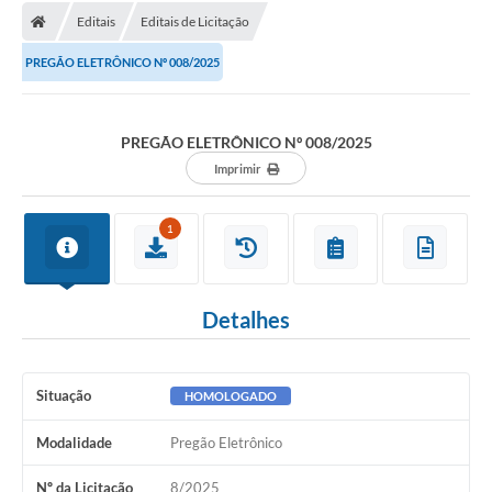
Editais
Editais de Licitação
Licitações / PCA
PREGÃO ELETRÔNICO Nº 008/2025
Concessão Pública
Transparência
PREGÃO ELETRÔNICO Nº 008/2025
Legislação
Imprimir
Contratos
1
Galeria de Fotos
Ouvidoria
Detalhes
Arquivos para Download
Carta de Serviços
Situação
HOMOLOGADO
Notícias
Modalidade
Pregão Eletrônico
Obras
Nº da Licitação
8/2025