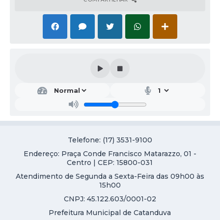
Galeria de Vídeos
Projetos
Links
Telefones Úteis
A Prefeitura
Enquete
Jornal
Telefone: (17) 3531-9100
Agenda
Endereço: Praça Conde Francisco Matarazzo, 01 -
SIC
Centro | CEP: 15800-031
Atendimento de Segunda a Sexta-Feira das 09h00 às
Diário Oficial
15h00
CNPJ: 45.122.603/0001-02
Contato
Prefeitura Municipal de Catanduva
Editais