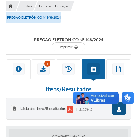
Editais
Editais de Licitação
Licitações / PCA
PREGÃO ELETRÔNICO N°148/2024
Concessão Pública
Transparência
PREGÃO ELETRÔNICO N°148/2024
Legislação
Imprimir
Contratos
1
Galeria de Fotos
Ouvidoria
Itens/Resultados
Arquivos para Download
Carta de Serviços
Lista de Itens/Resultados
2,55 MB
Notícias
Obras
COMPARTILHAR