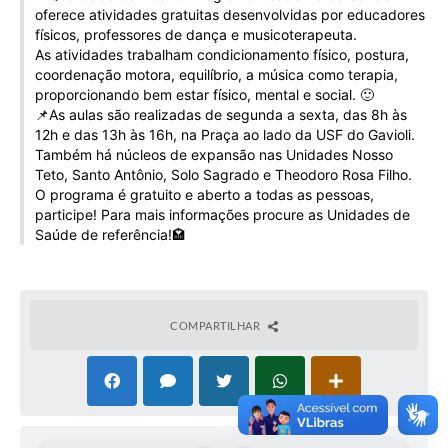
oferece atividades gratuitas desenvolvidas por educadores
Galeria de Vídeos
físicos, professores de dança e musicoterapeuta.
Projetos
As atividades trabalham condicionamento físico, postura,
coordenação motora, equilíbrio, a música como terapia,
Links
proporcionando bem estar físico, mental e social. 🙂
📌As aulas são realizadas de segunda a sexta, das 8h às
Telefones Úteis
12h e das 13h às 16h, na Praça ao lado da USF do Gavioli.
Também há núcleos de expansão nas Unidades Nosso
A Prefeitura
Teto, Santo Antônio, Solo Sagrado e Theodoro Rosa Filho.
O programa é gratuito e aberto a todas as pessoas,
Enquete
participe! Para mais informações procure as Unidades de
Saúde de referência!🏩
Jornal
Agenda
COMPARTILHAR
SIC
Diário Oficial
Contato
Editais