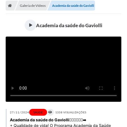
Galeria de Vídeos
Academia da saúde do Gaviolli
Licitações / PCA
Concessão Pública
Academia da saúde do Gaviolli
Transparência
Legislação
Contratos
Galeria de Fotos
Ouvidoria
Arquivos para Download
Carta de Serviços
Notícias
27/11/2024
SAÚDE
1338 VISUALIZAÇÕES
Academia da saúde do Gaviolli
🏃🏽‍♂️🏃🏾‍♀️‍➡️
Obras
+ Qualidade de vida! O Programa Academia da Saúde