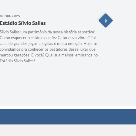
08/08/2025
25/06/202
Estádio Sílvio Salles
Prefeit
Sílvio Salles: um patrimônio da nossa história esportiva!
Catanduva
Como esquecer o estádio que fez Catanduva vibrar? Foi
pública da
casa de grandes jogos, alegrias e muita emoção. Hoje, te
sobre a p
convidamos pra conhecer os bastidores desse lugar que
2025, em 
marcou gerações. E você? Qual sua melhor lembrança no
experiênci
Estádio Sílvio Salles?
“Brasil, a
uma saúde p
Assista à 
está sendo
s