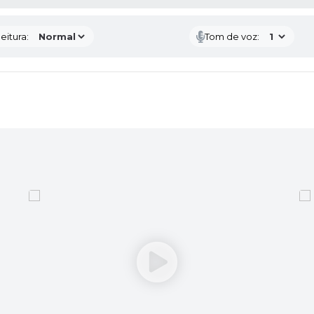
eitura:
Tom de voz: