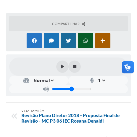
Galeria de Vídeos
Projetos
COMPARTILHAR
Links
Telefones Úteis
A Prefeitura
Enquete
Jornal
Agenda
SIC
VEJA TAMBÉM
Diário Oficial
Revisão Plano Diretor 2018 - Proposta Final de
Revisão - MC P3 06 IEC Rosana Denaldi
Contato
Editais