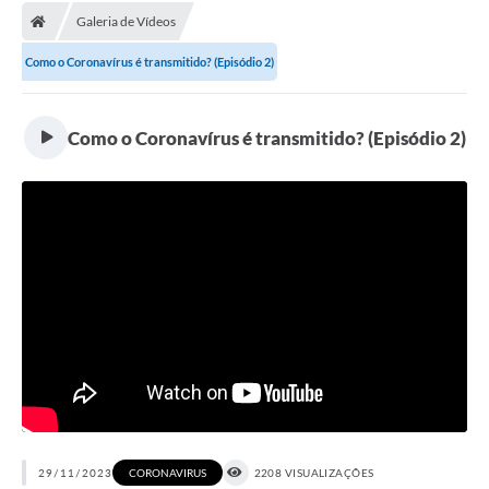
Galeria de Vídeos
Licitações / PCA
Como o Coronavírus é transmitido? (Episódio 2)
Concessão Pública
Transparência
Como o Coronavírus é transmitido? (Episódio 2)
Legislação
Contratos
Galeria de Fotos
Ouvidoria
Arquivos para Download
Carta de Serviços
Notícias
Obras
29/11/2023
CORONAVIRUS
2208 VISUALIZAÇÕES