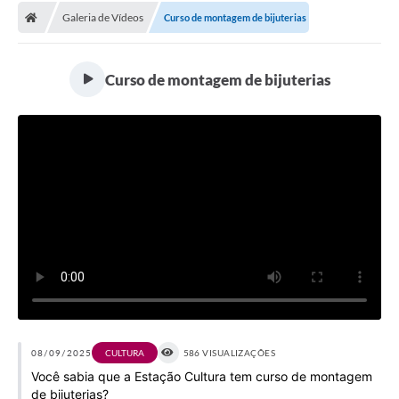
Galeria de Vídeos
Curso de montagem de bijuterias
Licitações / PCA
Concessão Pública
Curso de montagem de bijuterias
Transparência
Legislação
Contratos
Galeria de Fotos
Ouvidoria
Arquivos para Download
Carta de Serviços
Notícias
08/09/2025
CULTURA
586 VISUALIZAÇÕES
Você sabia que a Estação Cultura tem curso de montagem
Obras
de bijuterias?