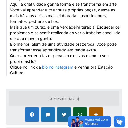
Aqui, a criatividade ganha forma e se transforma em arte.
Galeria de Vídeos
Você vai aprender a criar suas próprias peças, desde as
Projetos
mais básicas até as mais elaboradas, usando cores,
formatos, pedrarias e fios.
Links
Mais que um curso, é uma verdadeira terapia. Esquecer os
problemas e se sentir realizada ao ver o trabalho concluído
Telefones Úteis
é o que move a gente.
E o melhor: além de uma atividade prazerosa, você pode
A Prefeitura
transformar esse aprendizado em renda extra.
Quer aprender a fazer peças exclusivas e com o seu
Enquete
próprio estilo?
Clique no link da
bio no instagram
e venha pra Estação
Jornal
Cultura!
Agenda
SIC
COMPARTILHAR
Diário Oficial
Contato
Editais