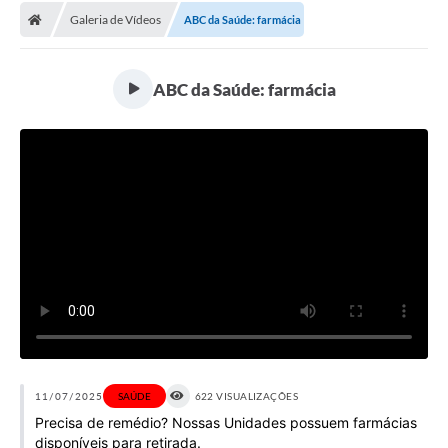
Galeria de Vídeos
ABC da Saúde: farmácia
Licitações / PCA
Concessão Pública
ABC da Saúde: farmácia
Transparência
Legislação
Contratos
Galeria de Fotos
Ouvidoria
Arquivos para Download
Carta de Serviços
Notícias
11/07/2025
SAÚDE
622 VISUALIZAÇÕES
Precisa de remédio? Nossas Unidades possuem farmácias
Obras
disponíveis para retirada.