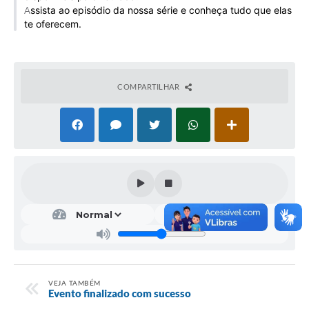
ssista ao episódio da nossa série e conheça tudo que elas
Galeria de Vídeos
A
te oferecem.
Projetos
Links
COMPARTILHAR
Telefones Úteis
A Prefeitura
Enquete
Jornal
Agenda
SIC
Diário Oficial
Contato
VEJA TAMBÉM
Evento finalizado com sucesso
Editais