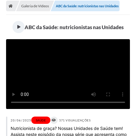
Galeria de Vídeos
ABC da Saúde: nutricionistas nas Unidades
Licitações / PCA
Concessão Pública
ABC da Saúde: nutricionistas nas Unidades
Transparência
Legislação
Contratos
Galeria de Fotos
Ouvidoria
Arquivos para Download
Carta de Serviços
Notícias
20/06/2025
SAÚDE
571 VISUALIZAÇÕES
Nutricionista de graça? Nossas Unidades de Saúde tem!
Obras
Assista neste episódio da nossa série que apresenta como