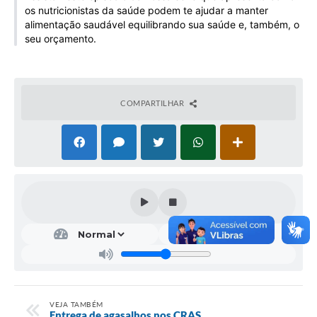
os nutricionistas da saúde podem te ajudar a manter
Galeria de Vídeos
alimentação saudável equilibrando sua saúde e, também, o
Projetos
seu orçamento.
Links
Telefones Úteis
COMPARTILHAR
A Prefeitura
Enquete
Jornal
Agenda
SIC
Diário Oficial
Contato
VEJA TAMBÉM
Entrega de agasalhos nos CRAS
Editais