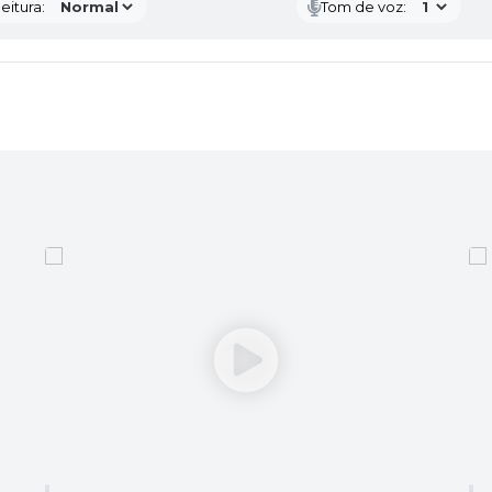
eitura:
Tom de voz: