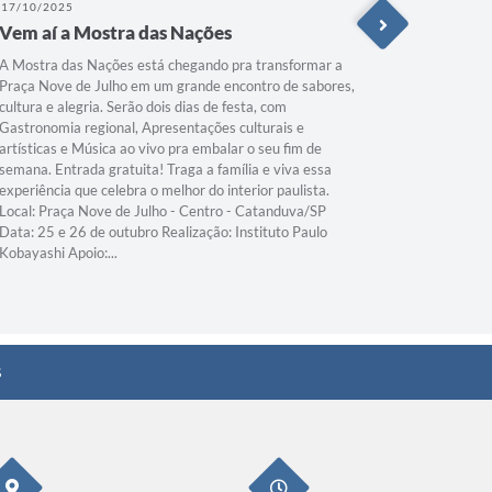
17/10/2025
23/09/202
Vem aí a Mostra das Nações
A arte 
A Mostra das Nações está chegando pra transformar a
Antes eu n
Praça Nove de Julho em um grande encontro de sabores,
e isso me 
cultura e alegria. Serão dois dias de festa, com
Lúcia, ao 
Gastronomia regional, Apresentações culturais e
oportunida
artísticas e Música ao vivo pra embalar o seu fim de
#Artesana
semana. Entrada gratuita! Traga a família e viva essa
asQueInsp
experiência que celebra o melhor do interior paulista.
Local: Praça Nove de Julho - Centro - Catanduva/SP
Data: 25 e 26 de outubro Realização: Instituto Paulo
Kobayashi Apoio:...
s