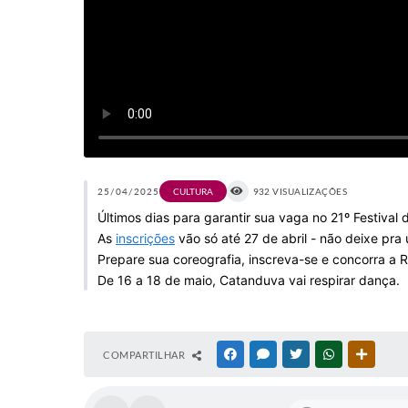
25/04/2025
CULTURA
932 VISUALIZAÇÕES
Últimos dias para garantir sua vaga no 21º Festiva
As
inscrições
vão só até 27 de abril - não deixe pra 
Prepare sua coreografia, inscreva-se e concorra a 
De 16 a 18 de maio, Catanduva vai respirar dança.
COMPARTILHAR
FACEBOOK
MESSENGER
TWITTER
WHATSAPP
OUTRAS