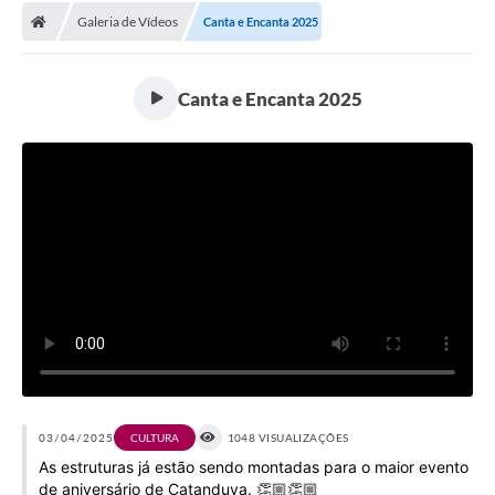
Galeria de Vídeos
Canta e Encanta 2025
Licitações / PCA
Concessão Pública
Canta e Encanta 2025
Transparência
Legislação
Contratos
Galeria de Fotos
Ouvidoria
Arquivos para Download
Carta de Serviços
Notícias
03/04/2025
CULTURA
1048 VISUALIZAÇÕES
As estruturas já estão sendo montadas para o maior evento
Obras
de aniversário de Catanduva. 👏🏼👏🏼