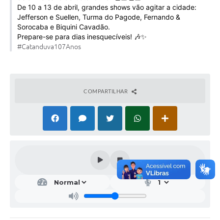
De 10 a 13 de abril, grandes shows vão agitar a cidade:
Galeria de Vídeos
Jefferson e Suellen, Turma do Pagode, Fernando &
Projetos
Sorocaba e Biquini Cavadão.
Prepare-se para dias inesquecíveis! 🎶✨
Links
#Catanduva107Anos
Telefones Úteis
A Prefeitura
COMPARTILHAR
Enquete
Jornal
Agenda
SIC
Diário Oficial
Contato
Editais