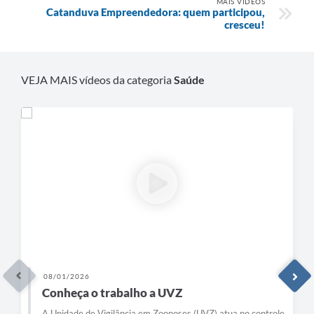
MAIS VÍDEOS
Catanduva Empreendedora: quem participou,
cresceu!
VEJA MAIS vídeos da categoria
Saúde
28/11/2025
UVZ
Mutirão da Saúde Respiratór
noses (UVZ) atua no controle
O Centro de Especialidades Médicas r