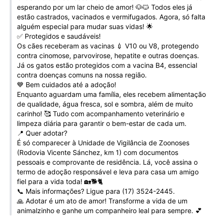
esperando por um lar cheio de amor! 🐶🐱 Todos eles já
Galeria de Vídeos
estão castrados, vacinados e vermifugados. Agora, só falta
Projetos
alguém especial para mudar suas vidas! 🌟
✅ Protegidos e saudáveis!
Links
Os cães receberam as vacinas 💉 V10 ou V8, protegendo
contra cinomose, parvovirose, hepatite e outras doenças.
Telefones Úteis
Já os gatos estão protegidos com a vacina B4, essencial
contra doenças comuns na nossa região.
A Prefeitura
💙 Bem cuidados até a adoção!
Enquanto aguardam uma família, eles recebem alimentação
Enquete
de qualidade, água fresca, sol e sombra, além de muito
carinho! 🥰 Tudo com acompanhamento veterinário e
Jornal
limpeza diária para garantir o bem-estar de cada um.
📍 Quer adotar?
Agenda
É só comparecer à Unidade de Vigilância de Zoonoses
(Rodovia Vicente Sánchez, km 1) com documentos
SIC
pessoais e comprovante de residência. Lá, você assina o
termo de adoção responsável e leva para casa um amigo
Diário Oficial
fiel para a vida toda! 🏡🐕🐈
📞 Mais informações? Ligue para (17) 3524-2445.
Contato
🙏 Adotar é um ato de amor! Transforme a vida de um
animalzinho e ganhe um companheiro leal para sempre. 💕
Editais