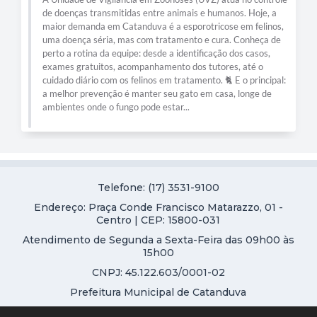
animais e humanos. Hoje, a
atendimentos voltado a pacientes co
 esporotricose em felinos,
Pulmonar Obstrutiva Crônica) que incl
tamento e cura. Conheça de
bronquite crônica e enfisema. A iniciati
a identificação dos casos,
capacitação dos nossos médicos da Ate
nto dos tutores, até o
por especialistas da Sociedade Paulist
 tratamento. 🐈 E o principal:
ação reforça a qualidade do atendimen
u gato em casa, longe de
tratamento oferecido e fortalece o tra
ar...
os profissionais da rede de saúde. Cuida
Telefone: (17) 3531-9100
Endereço: Praça Conde Francisco Matarazzo, 01 -
Centro | CEP: 15800-031
Atendimento de Segunda a Sexta-Feira das 09h00 às
15h00
CNPJ: 45.122.603/0001-02
Prefeitura Municipal de Catanduva