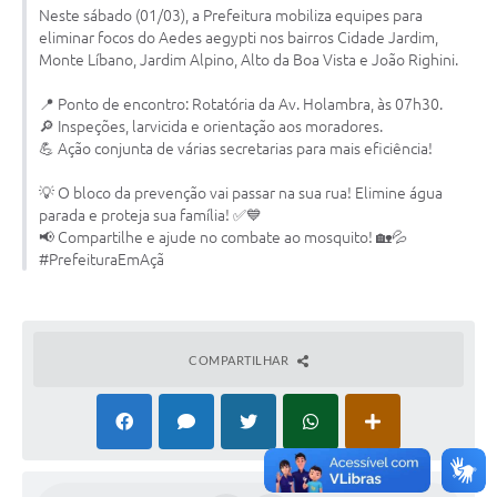
Neste sábado (01/03), a Prefeitura mobiliza equipes para
Galeria de Vídeos
eliminar focos do Aedes aegypti nos bairros Cidade Jardim,
Projetos
Monte Líbano, Jardim Alpino, Alto da Boa Vista e João Righini.
Links
📍 Ponto de encontro: Rotatória da Av. Holambra, às 07h30.
🔎 Inspeções, larvicida e orientação aos moradores.
Telefones Úteis
💪 Ação conjunta de várias secretarias para mais eficiência!
A Prefeitura
💡 O bloco da prevenção vai passar na sua rua! Elimine água
parada e proteja sua família! ✅💙
Enquete
📢 Compartilhe e ajude no combate ao mosquito! 🏡💦
#PrefeituraEmAçã
Jornal
Agenda
COMPARTILHAR
SIC
Diário Oficial
Contato
Editais