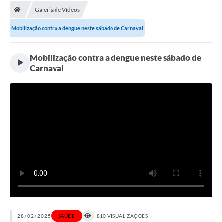
Galeria de Vídeos
Licitações / PCA
Mobilização contra a dengue neste sábado de Carnaval
Concessão Pública
Transparência
Mobilização contra a dengue neste sábado de
Carnaval
Legislação
Contratos
Galeria de Fotos
Ouvidoria
Arquivos para Download
Carta de Serviços
Notícias
Obras
28/02/2025
SAÚDE
810 VISUALIZAÇÕES