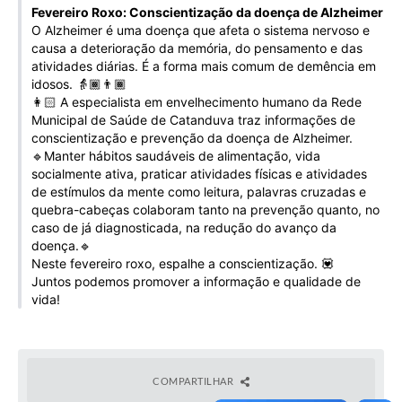
Fevereiro Roxo: Conscientização da doença de Alzheimer
Galeria de Vídeos
O Alzheimer é uma doença que afeta o sistema nervoso e
causa a deterioração da memória, do pensamento e das
Projetos
atividades diárias. É a forma mais comum de demência em
Links
idosos. 👵🏾👨🏾
👩🏻 A especialista em envelhecimento humano da Rede
Telefones Úteis
Municipal de Saúde de Catanduva traz informações de
conscientização e prevenção da doença de Alzheimer.
A Prefeitura
🔹Manter hábitos saudáveis de alimentação, vida
socialmente ativa, praticar atividades físicas e atividades
Enquete
de estímulos da mente como leitura, palavras cruzadas e
quebra-cabeças colaboram tanto na prevenção quanto, no
Jornal
caso de já diagnosticada, na redução do avanço da
doença.🔹
Agenda
Neste fevereiro roxo, espalhe a conscientização. 💟
Juntos podemos promover a informação e qualidade de
SIC
vida!
Diário Oficial
Contato
COMPARTILHAR
Editais