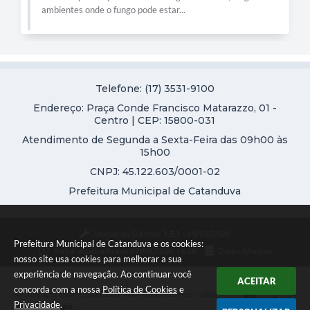
ambientes onde o fungo pode estar...
Telefone: (17) 3531-9100
Endereço: Praça Conde Francisco Matarazzo, 01 -
Centro | CEP: 15800-031
Atendimento de Segunda a Sexta-Feira das 09h00 às
15h00
CNPJ: 45.122.603/0001-02
Prefeitura Municipal de Catanduva
Versão do Sistema:
3.5.3 - 19/06/2026
Prefeitura Municipal de Catanduva e os cookies:
Portal atualizado em:
07/08/2026 18:20
Dados Abertos
nosso site usa cookies para melhorar a sua
experiência de navegação. Ao continuar você
ACEITAR
concorda com a nossa
Política de Cookies
e
Copyright Instar - 2006-2026. Todos os direitos reservados -
Privacidade
.
Instar Tecnologia