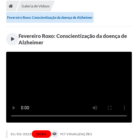
Galeria de Vídeos
Licitações / PCA
Fevereiro Roxo: Conscientização da doença de Alzheimer
Concessão Pública
Transparência
Fevereiro Roxo: Conscientização da doença de
Alzheimer
Legislação
Contratos
Galeria de Fotos
Ouvidoria
Arquivos para Download
Carta de Serviços
Notícias
Obras
01/03/2025
SAÚDE
917 VISUALIZAÇÕES