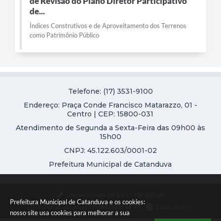
de Revisão do Plano Diretor Participativo
de...
Índices Construtivos e de Aproveitamento dos Terrenos
como Patrimônio Público
Telefone: (17) 3531-9100
Endereço: Praça Conde Francisco Matarazzo, 01 -
Centro | CEP: 15800-031
Atendimento de Segunda a Sexta-Feira das 09h00 às
15h00
CNPJ: 45.122.603/0001-02
Prefeitura Municipal de Catanduva
Versão do Sistema:
3.5.3 - 19/06/2026
Prefeitura Municipal de Catanduva e os cookies:
Portal atualizado em:
08/08/2026 08:25
Dados Abertos
nosso site usa cookies para melhorar a sua