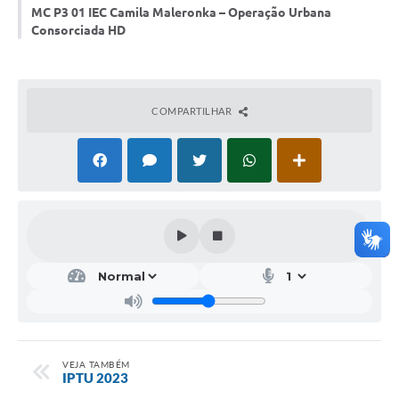
MC P3 01 IEC Camila Maleronka – Operação Urbana
Galeria de Vídeos
Consorciada HD
Projetos
Links
COMPARTILHAR
Telefones Úteis
A Prefeitura
Enquete
Jornal
Agenda
SIC
Diário Oficial
Contato
VEJA TAMBÉM
IPTU 2023
Editais