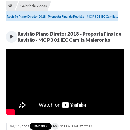
Galeria de Vídeos
Licitações / PCA
Revisão Plano Diretor 2018 - Proposta Final de Revisão - MC P3 01 IEC Camila...
Concessão Pública
Transparência
Revisão Plano Diretor 2018 - Proposta Final de
Revisão - MC P3 01 IEC Camila Maleronka
Legislação
Contratos
Galeria de Fotos
Ouvidoria
Arquivos para Download
Carta de Serviços
Notícias
Obras
04/12/2023
EMPRESA
2217 VISUALIZAÇÕES