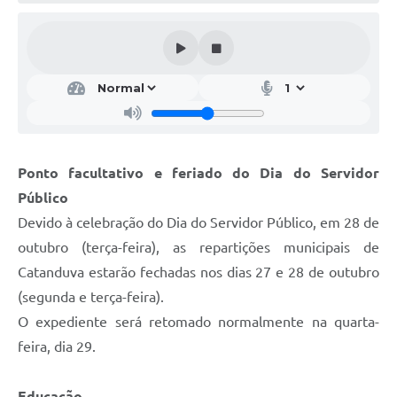
Galeria de Vídeos
Projetos
Links
Telefones Úteis
A Prefeitura
Ponto facultativo e feriado do Dia do Servidor
Enquete
Público
Jornal
Devido à celebração do Dia do Servidor Público, em 28 de
outubro (terça-feira), as repartições municipais de
Agenda
Catanduva estarão fechadas nos dias 27 e 28 de outubro
SIC
(segunda e terça-feira).
O expediente será retomado normalmente na quarta-
Diário Oficial
feira, dia 29.
Contato
Editais
Educação