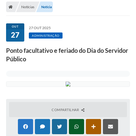
Notícias
Notícia
Licitações / PCA
Concessão Pública
OUT
27 OUT 2025
27
Transparência
ADMINISTRAÇÃO
Legislação
Ponto facultativo e feriado do Dia do Servidor
Contratos
Público
Galeria de Fotos
Ouvidoria
Arquivos para Download
Carta de Serviços
COMPARTILHAR
Notícias
Obras