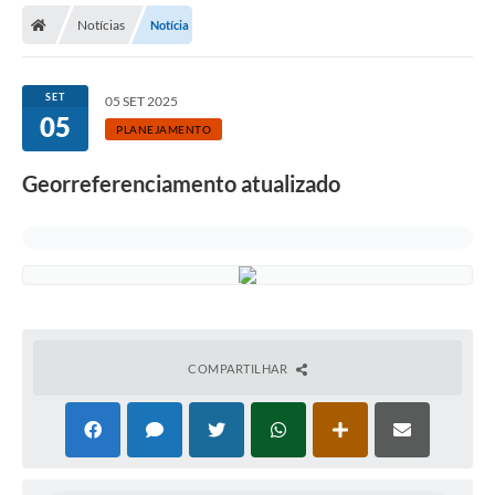
Notícias
Notícia
Licitações / PCA
Concessão Pública
SET
05 SET 2025
05
Transparência
PLANEJAMENTO
Legislação
Georreferenciamento atualizado
Contratos
Galeria de Fotos
Ouvidoria
Arquivos para Download
COMPARTILHAR
Carta de Serviços
Notícias
Obras