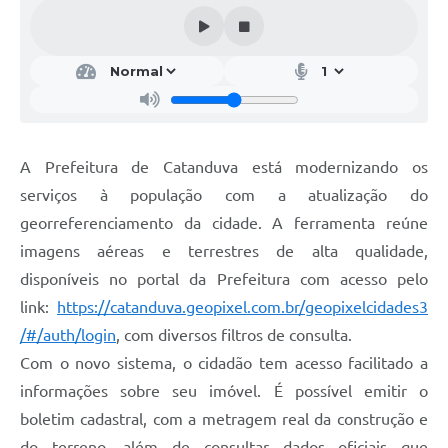
Galeria de Vídeos
Projetos
Links
Telefones Úteis
A Prefeitura de Catanduva está modernizando os
A Prefeitura
serviços à população com a atualização do
Enquete
georreferenciamento da cidade. A ferramenta reúne
Jornal
imagens aéreas e terrestres de alta qualidade,
disponíveis no portal da Prefeitura com acesso pelo
Agenda
link:
https://catanduva.geopixel.com.br/geopixelcidades3
SIC
/#/auth/login
, com diversos filtros de consulta.
Com o novo sistema, o cidadão tem acesso facilitado a
Diário Oficial
informações sobre seu imóvel. É possível emitir o
Contato
boletim cadastral, com a metragem real da construção e
Editais
do terreno, além de consultar dados oficiais que