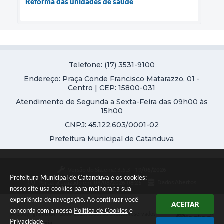
Reforma das unidades de saúde
Telefone: (17) 3531-9100
Endereço: Praça Conde Francisco Matarazzo, 01 -
Centro | CEP: 15800-031
Atendimento de Segunda a Sexta-Feira das 09h00 às
15h00
CNPJ: 45.122.603/0001-02
Prefeitura Municipal de Catanduva
Versão do Sistema:
3.5.3 - 19/06/2026
Prefeitura Municipal de Catanduva e os cookies:
Portal atualizado em:
08/08/2026 08:25
Dados Abertos
nosso site usa cookies para melhorar a sua
experiência de navegação. Ao continuar você
ACEITAR
concorda com a nossa
Política de Cookies
e
Copyright Instar - 2006-2026. Todos os direitos reservados -
Privacidade
.
Instar Tecnologia