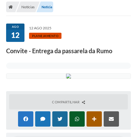
Notícias
Notícia
Licitações / PCA
Concessão Pública
AGO
12 AGO 2025
12
Transparência
PLANEJAMENTO
Legislação
Convite - Entrega da passarela da Rumo
Contratos
Galeria de Fotos
Ouvidoria
Arquivos para Download
COMPARTILHAR
Carta de Serviços
Notícias
Obras