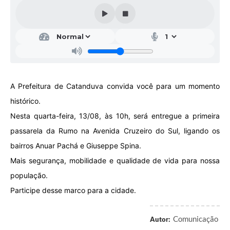
Galeria de Vídeos
Projetos
Links
Telefones Úteis
A Prefeitura de Catanduva convida você para um momento
A Prefeitura
histórico.
Enquete
Nesta quarta-feira, 13/08, às 10h, será entregue a primeira
Jornal
passarela da Rumo na Avenida Cruzeiro do Sul, ligando os
bairros Anuar Pachá e Giuseppe Spina.
Agenda
Mais segurança, mobilidade e qualidade de vida para nossa
SIC
população.
Diário Oficial
Participe desse marco para a cidade.
Contato
Comunicação
Autor:
Editais