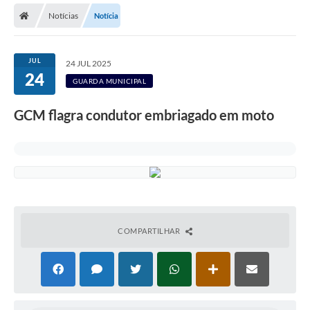
Notícias
Notícia
Licitações / PCA
Concessão Pública
JUL
24 JUL 2025
24
Transparência
GUARDA MUNICIPAL
Legislação
GCM flagra condutor embriagado em moto
Contratos
Galeria de Fotos
Ouvidoria
Arquivos para Download
COMPARTILHAR
Carta de Serviços
Notícias
Obras