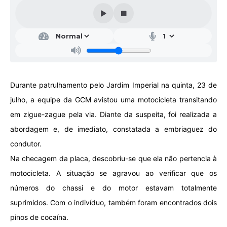
Galeria de Vídeos
Projetos
Links
Telefones Úteis
Durante patrulhamento pelo Jardim Imperial na quinta, 23 de
A Prefeitura
julho, a equipe da GCM avistou uma motocicleta transitando
Enquete
em zigue-zague pela via. Diante da suspeita, foi realizada a
Jornal
abordagem e, de imediato, constatada a embriaguez do
condutor.
Agenda
Na checagem da placa, descobriu-se que ela não pertencia à
SIC
motocicleta. A situação se agravou ao verificar que os
Diário Oficial
números do chassi e do motor estavam totalmente
suprimidos. Com o indivíduo, também foram encontrados dois
Contato
pinos de cocaína.
Editais