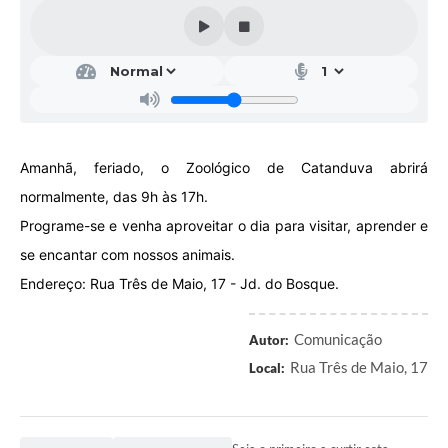
Galeria de Vídeos
Projetos
Links
Telefones Úteis
Amanhã, feriado, o Zoológico de Catanduva abrirá
A Prefeitura
normalmente, das 9h às 17h.
Enquete
Programe-se e venha aproveitar o dia para visitar, aprender e
Jornal
se encantar com nossos animais.
Endereço: Rua Três de Maio, 17 - Jd. do Bosque.
Agenda
SIC
Comunicação
Autor:
Diário Oficial
Rua Três de Maio, 17
Local:
Contato
Editais