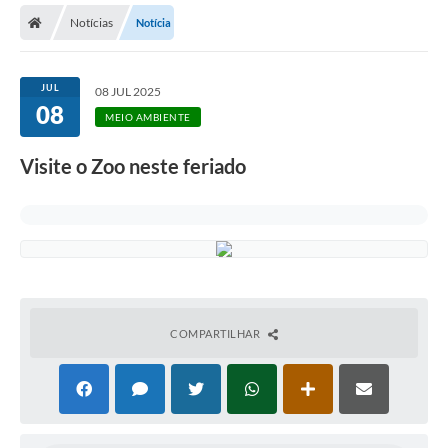
Notícias
Notícia
Licitações / PCA
Concessão Pública
JUL
08 JUL 2025
08
Transparência
MEIO AMBIENTE
Legislação
Visite o Zoo neste feriado
Contratos
Galeria de Fotos
Ouvidoria
Arquivos para Download
COMPARTILHAR
Carta de Serviços
Notícias
Obras