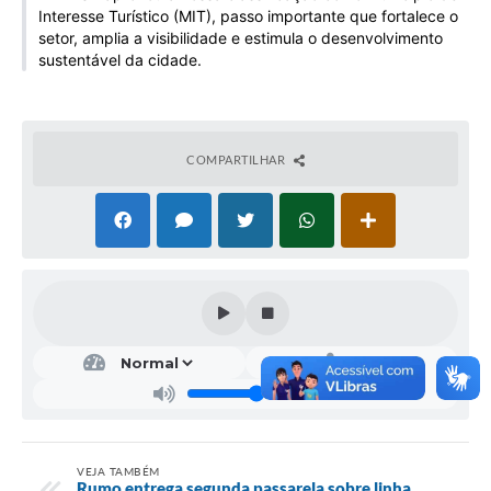
Interesse Turístico (MIT), passo importante que fortalece o
Galeria de Vídeos
setor, amplia a visibilidade e estimula o desenvolvimento
Projetos
sustentável da cidade.
Links
Telefones Úteis
COMPARTILHAR
A Prefeitura
Enquete
Jornal
Agenda
SIC
Diário Oficial
Contato
VEJA TAMBÉM
Rumo entrega segunda passarela sobre linha
Editais