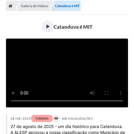
Galeria de Vídeos
Catanduva é MIT
Licitações / PCA
Concessão Pública
Catanduva é MIT
Transparência
Legislação
Contratos
Galeria de Fotos
Ouvidoria
Arquivos para Download
Carta de Serviços
Notícias
28/08/2025
TURISMO
608 VISUALIZAÇÕES
27 de agosto de 2025 - um dia histórico para Catanduva.
Obras
A ALESP aprovou a nossa classificação como Município de