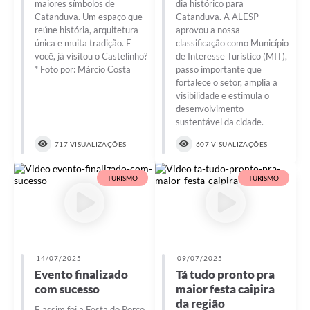
maiores símbolos de
dia histórico para
Catanduva. Um espaço que
Catanduva. A ALESP
reúne história, arquitetura
aprovou a nossa
única e muita tradição. E
classificação como Município
você, já visitou o Castelinho?
de Interesse Turístico (MIT),
* Foto por: Márcio Costa
passo importante que
fortalece o setor, amplia a
visibilidade e estimula o
desenvolvimento
sustentável da cidade.
717 VISUALIZAÇÕES
607 VISUALIZAÇÕES
TURISMO
TURISMO
14/07/2025
09/07/2025
Evento finalizado
Tá tudo pronto pra
com sucesso
maior festa caipira
da região
E assim foi a Festa do Porco