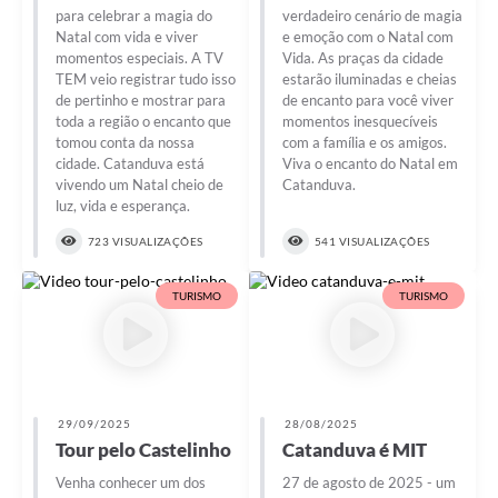
para celebrar a magia do
verdadeiro cenário de magia
Natal com vida e viver
e emoção com o Natal com
momentos especiais. A TV
Vida. As praças da cidade
TEM veio registrar tudo isso
estarão iluminadas e cheias
de pertinho e mostrar para
de encanto para você viver
toda a região o encanto que
momentos inesquecíveis
tomou conta da nossa
com a família e os amigos.
cidade. Catanduva está
Viva o encanto do Natal em
vivendo um Natal cheio de
Catanduva.
luz, vida e esperança.
723 VISUALIZAÇÕES
541 VISUALIZAÇÕES
TURISMO
TURISMO
29/09/2025
28/08/2025
Tour pelo Castelinho
Catanduva é MIT
Venha conhecer um dos
27 de agosto de 2025 - um