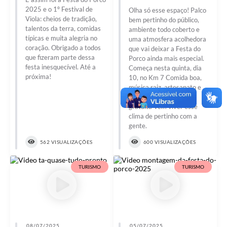
2025 e o 1º Festival de
Olha só esse espaço! Palco
Viola: cheios de tradição,
bem pertinho do público,
talentos da terra, comidas
ambiente todo coberto e
típicas e muita alegria no
uma atmosfera acolhedora
coração. Obrigado a todos
que vai deixar a Festa do
que fizeram parte dessa
Porco ainda mais especial.
festa inesquecível. Até a
Começa nesta quinta, dia
próxima!
10, no Km 7 Comida boa,
música raiz, artesanato e
muita tradição Entrada
gratuita Vem viver esse
clima de pertinho com a
gente.
562 VISUALIZAÇÕES
600 VISUALIZAÇÕES
TURISMO
TURISMO
08/07/2025
05/07/2025