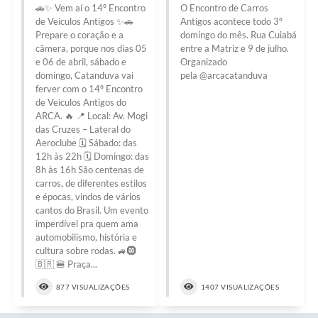
🚗✨ Vem aí o 14º Encontro
O Encontro de Carros
de Veículos Antigos ✨🚗
Antigos acontece todo 3º
Prepare o coração e a
domingo do mês. Rua Cuiabá
câmera, porque nos dias 05
entre a Matriz e 9 de julho.
e 06 de abril, sábado e
Organizado
domingo, Catanduva vai
pela @arcacatanduva
ferver com o 14º Encontro
de Veículos Antigos do
ARCA. 🔥 📍 Local: Av. Mogi
das Cruzes – Lateral do
Aeroclube 🗓 Sábado: das
12h às 22h 🗓 Domingo: das
8h às 16h São centenas de
carros, de diferentes estilos
e épocas, vindos de vários
cantos do Brasil. Um evento
imperdível pra quem ama
automobilismo, história e
cultura sobre rodas. 🚙🛞
🇧🇷 🍔 Praça...
877 VISUALIZAÇÕES
1407 VISUALIZAÇÕES