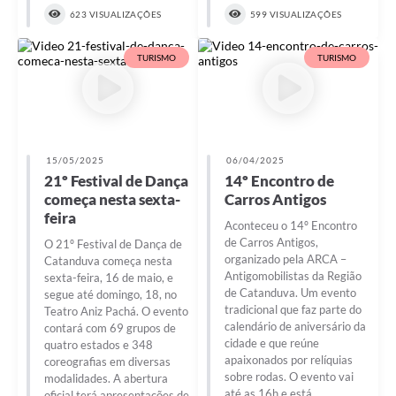
623 VISUALIZAÇÕES
599 VISUALIZAÇÕES
TURISMO
TURISMO
15/05/2025
06/04/2025
21º Festival de Dança
14º Encontro de
começa nesta sexta-
Carros Antigos
feira
Aconteceu o 14º Encontro
de Carros Antigos,
O 21º Festival de Dança de
organizado pela ARCA –
Catanduva começa nesta
Antigomobilistas da Região
sexta-feira, 16 de maio, e
de Catanduva. Um evento
segue até domingo, 18, no
tradicional que faz parte do
Teatro Aniz Pachá. O evento
calendário de aniversário da
contará com 69 grupos de
cidade e que reúne
quatro estados e 348
apaixonados por relíquias
coreografias em diversas
sobre rodas. O evento vai
modalidades. A abertura
até as 16h e está
oficial terá apresentações de