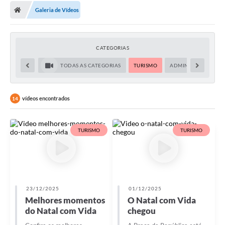
Galeria de Vídeos
Licitações / PCA
Concessão Pública
CATEGORIAS
Transparência
TODAS AS CATEGORIAS
TURISMO
ADMINISTRAÇÃO
Legislação
Contratos
vídeos encontrados
14
Galeria de Fotos
TURISMO
TURISMO
Ouvidoria
Arquivos para Download
Carta de Serviços
23/12/2025
01/12/2025
Notícias
Melhores momentos
O Natal com Vida
do Natal com Vida
chegou
Obras