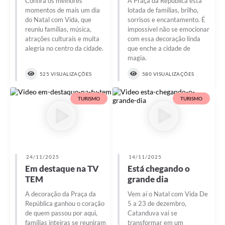
Confira os melhores
A Praça da República está
Galeria de Vídeos
momentos de mais um dia
lotada de famílias, brilho,
do Natal com Vida, que
sorrisos e encantamento. É
Projetos
reuniu famílias, música,
impossível não se emocionar
atrações culturais e muita
com essa decoração linda
Links
alegria no centro da cidade.
que enche a cidade de
magia.
Telefones Úteis
525 VISUALIZAÇÕES
580 VISUALIZAÇÕES
A Prefeitura
TURISMO
TURISMO
Enquete
Jornal
Agenda
24/11/2025
14/11/2025
SIC
Em destaque na TV
Está chegando o
TEM
grande dia
Diário Oficial
A decoração da Praça da
Vem aí o Natal com Vida De
República ganhou o coração
5 a 23 de dezembro,
Contato
de quem passou por aqui,
Catanduva vai se
famílias inteiras se reuniram
transformar em um
Editais