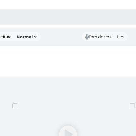
 MÍDIAS
eitura:
Tom de voz: