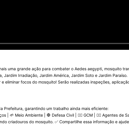
a mais uma grande ação para combater o Aedes aegypti, mosquito tra
na, Jardim Irradiação, Jardim América, Jardim Soto e Jardim Paraíso.
ar e eliminar focos do mosquito! Serão realizadas inspeções, aplicaç
 Prefeitura, garantindo um trabalho ainda mais eficiente:
os | 🌱 Meio Ambiente | 🛑 Defesa Civil | 👮‍♂️ GCM | 👩‍⚕️ Agentes de 
ando criadouros do mosquito. ✅ Compartilhe essa informação e ajude