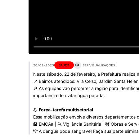
20/02/2025
SAÚDE
987 VISUALIZAÇÕES
Neste sábado, 22 de fevereiro, a Prefeitura realiz
📍 Bairros atendidos: Vila Celso, Jardim Santa Hele
🔎 As equipes vão percorrer a região para identific
importância de evitar água parada.
💪
Força-tarefa multisetorial
Essa mobilização envolve diversos departamentos da
🏥 EMCAa | 🔍 Vigilância Sanitária | 🚧 Obras e Serviç
💡 A dengue pode ser grave! Faça sua parte elimin