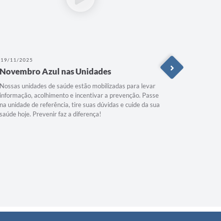
19/11/2025
12/11/202
Novembro Azul nas Unidades
Alerta 
Nossas unidades de saúde estão mobilizadas para levar
Os casos e
informação, acolhimento e incentivar a prevenção. Passe
crianças. 
na unidade de referência, tire suas dúvidas e cuide da sua
crianças e
saúde hoje. Prevenir faz a diferença!
vacinadas.
unidades d
complicaçõ
as criança
#Catanduv
ecatanduv