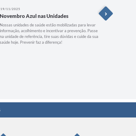
19/11/2025
06/11/202
Novembro Azul nas Unidades
Mais ca
Nossas unidades de saúde estão mobilizadas para levar
Início da 
informação, acolhimento e incentivar a prevenção. Passe
Atenção Bá
na unidade de referência, tire suas dúvidas e cuide da sua
pneumologi
saúde hoje. Prevenir faz a diferença!
foco em c
Obstrutiva
mundo. A a
diagnóstic
atendiment
fortalecer 
rede de...
s