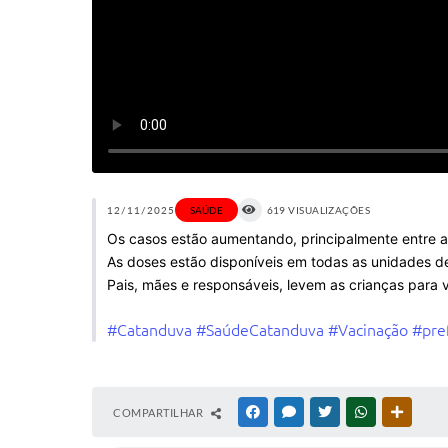
12/11/2025
SAÚDE
619 VISUALIZAÇÕES
Os casos estão aumentando, principalmente entre 
As doses estão disponíveis em todas as unidades d
Pais, mães e responsáveis, levem as crianças para 
#Catanduva
#SaúdeCatanduva
#Vacinação
#pre
COMPARTILHAR
FACEBOOK
MESSENGER
TWITTER
WHATSAPP
OUTRAS