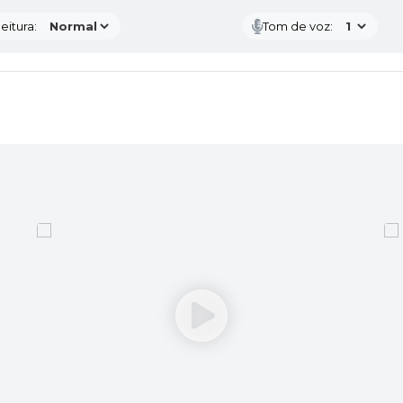
eitura:
Tom de voz: