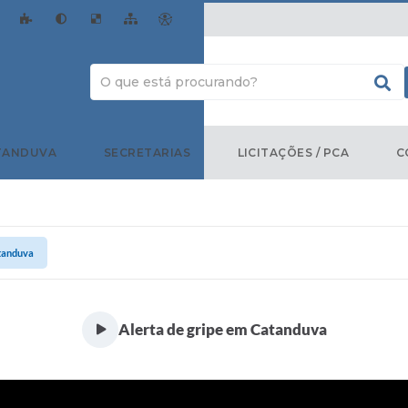
TANDUVA
SECRETARIAS
LICITAÇÕES / PCA
C
atanduva
Alerta de gripe em Catanduva