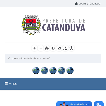
Login / Cadastro
MENU
Catanduva
Secretarias