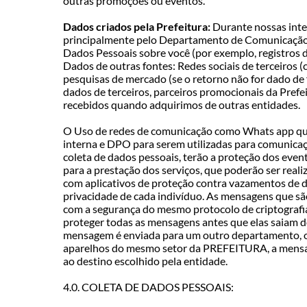
outras promoções ou eventos.
Dados criados pela Prefeitura:
Durante nossas inte
principalmente pelo Departamento de Comunicação S
Dados Pessoais sobre você (por exemplo, registros de
Dados de outras fontes: Redes sociais de terceiros 
pesquisas de mercado (se o retorno não for dado de
dados de terceiros, parceiros promocionais da Prefei
recebidos quando adquirimos de outras entidades.
O Uso de redes de comunicação como Whats app q
interna e DPO para serem utilizadas para comunicaç
coleta de dados pessoais, terão a proteção dos even
para a prestação dos serviços, que poderão ser real
com aplicativos de proteção contra vazamentos de
privacidade de cada indivíduo. As mensagens que 
com a segurança do mesmo protocolo de criptografia 
proteger todas as mensagens antes que elas saiam
mensagem é enviada para um outro departamento, o
aparelhos do mesmo setor da PREFEITURA, a mensa
ao destino escolhido pela entidade.
4.0. COLETA DE DADOS PESSOAIS: