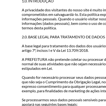
1.0. INTRODUÇÃO
A privacidade dos visitantes do nosso site é muito 
comprometidos em salvaguardá-lo. Esta política exp
informações pessoais. Quando o usuário visitar nosso
informações (dados pessoais), bem como o uso de co
termos desta política.
2.0. BASE LEGAL PARA TRATAMENTO DE DADOS 
A base legal para tratamento dos dados dos usuários
artigo 7º, incisos I e V da Lei 13.709/2018.
A PREFEITURA não pretende coletar ou processar da
normal de suas atividades que não sejam necessários
estipulados em Lei.
Quando for necessário processar seus dados pessoai
que não seja o Cumprimento da Obrigação Legal, no
expresso consentimento para qualquer processament
exemplo, para finalidades de marketing de ações int
Se processarmos seus dados pessoais sensíveis para o
apoiará nas seguintes bases legais: