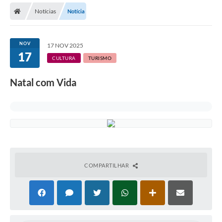
Notícias
Notícia
Licitações / PCA
Concessão Pública
NOV
17 NOV 2025
17
Transparência
CULTURA
TURISMO
Legislação
Natal com Vida
Contratos
Galeria de Fotos
Ouvidoria
Arquivos para Download
COMPARTILHAR
Carta de Serviços
Notícias
Obras