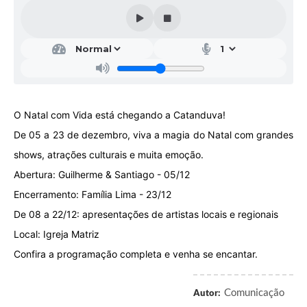
Galeria de Vídeos
Projetos
Links
Telefones Úteis
O Natal com Vida está chegando a Catanduva!
A Prefeitura
De 05 a 23 de dezembro, viva a magia do Natal com grandes
Enquete
shows, atrações culturais e muita emoção.
Jornal
Abertura: Guilherme & Santiago - 05/12
Encerramento: Família Lima - 23/12
Agenda
De 08 a 22/12: apresentações de artistas locais e regionais
SIC
Local: Igreja Matriz
Diário Oficial
Confira a programação completa e venha se encantar.
Contato
Comunicação
Autor:
Editais