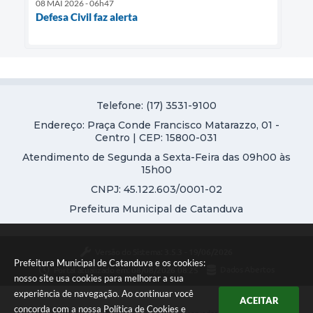
08 MAI 2026 - 06h47
Defesa Civil faz alerta
Telefone: (17) 3531-9100
Endereço: Praça Conde Francisco Matarazzo, 01 -
Centro | CEP: 15800-031
Atendimento de Segunda a Sexta-Feira das 09h00 às
15h00
CNPJ: 45.122.603/0001-02
Prefeitura Municipal de Catanduva
Versão do Sistema:
3.5.3 - 19/06/2026
Prefeitura Municipal de Catanduva e os cookies:
Portal atualizado em:
08/08/2026 08:25
Dados Abertos
nosso site usa cookies para melhorar a sua
experiência de navegação. Ao continuar você
ACEITAR
concorda com a nossa
Política de Cookies
e