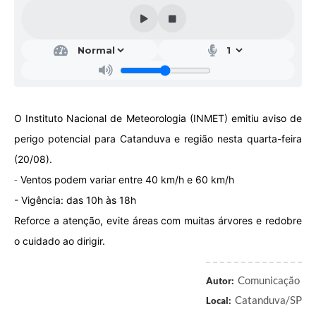
Galeria de Vídeos
Projetos
Links
Telefones Úteis
O Instituto Nacional de Meteorologia (INMET) emitiu aviso de
A Prefeitura
perigo potencial para Catanduva e região nesta quarta-feira
Enquete
(20/08).
Jornal
-
Ventos podem variar entre 40 km/h e 60 km/h
- Vigência: das 10h às 18h
Agenda
Reforce a atenção, evite áreas com muitas árvores e redobre
SIC
o cuidado ao dirigir.
Diário Oficial
Comunicação
Autor:
Contato
Catanduva/SP
Local:
Editais