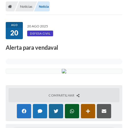
Notícias
Notícia
Licitações / PCA
Concessão Pública
AGO
20 AGO 2025
20
Transparência
DEFESA CIVIL
Legislação
Alerta para vendaval
Contratos
Galeria de Fotos
Ouvidoria
Arquivos para Download
COMPARTILHAR
Carta de Serviços
Notícias
Obras