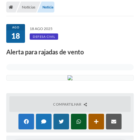
Notícias
Notícia
Licitações / PCA
Concessão Pública
AGO
18 AGO 2025
18
Transparência
DEFESA CIVIL
Legislação
Alerta para rajadas de vento
Contratos
Galeria de Fotos
Ouvidoria
Arquivos para Download
COMPARTILHAR
Carta de Serviços
Notícias
Obras