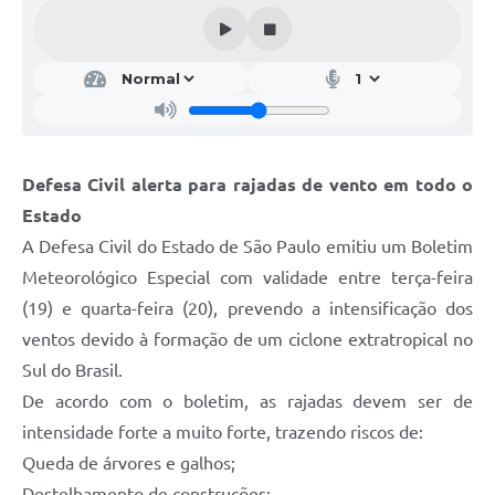
Galeria de Vídeos
Projetos
Links
Telefones Úteis
Defesa Civil alerta para rajadas de vento em todo o
A Prefeitura
Estado
Enquete
A Defesa Civil do Estado de São Paulo emitiu um Boletim
Jornal
Meteorológico Especial com validade entre terça-feira
(19) e quarta-feira (20), prevendo a intensificação dos
Agenda
ventos devido à formação de um ciclone extratropical no
SIC
Sul do Brasil.
De acordo com o boletim, as rajadas devem ser de
Diário Oficial
intensidade forte a muito forte, trazendo riscos de:
Contato
Queda de árvores e galhos;
Editais
Destelhamento de construções;