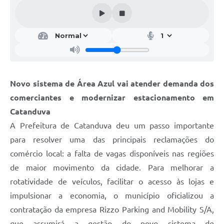
Galeria de Vídeos
Projetos
Links
Telefones Úteis
Novo sistema de Área Azul vai atender demanda dos
A Prefeitura
comerciantes e modernizar estacionamento em
Enquete
Catanduva
Jornal
A Prefeitura de Catanduva deu um passo importante
para resolver uma das principais reclamações do
Agenda
comércio local: a falta de vagas disponíveis nas regiões
SIC
de maior movimento da cidade. Para melhorar a
rotatividade de veículos, facilitar o acesso às lojas e
Diário Oficial
impulsionar a economia, o município oficializou a
Contato
contratação da empresa Rizzo Parking and Mobility S/A,
Editais
que assumirá a gestão do novo sistema de