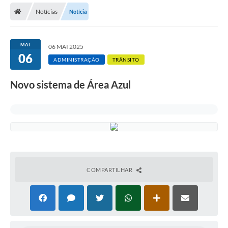
Notícias
Notícia
Licitações / PCA
Concessão Pública
MAI
06 MAI 2025
06
Transparência
ADMINISTRAÇÃO
TRÂNSITO
Legislação
Novo sistema de Área Azul
Contratos
Galeria de Fotos
Ouvidoria
Arquivos para Download
COMPARTILHAR
Carta de Serviços
Notícias
Obras