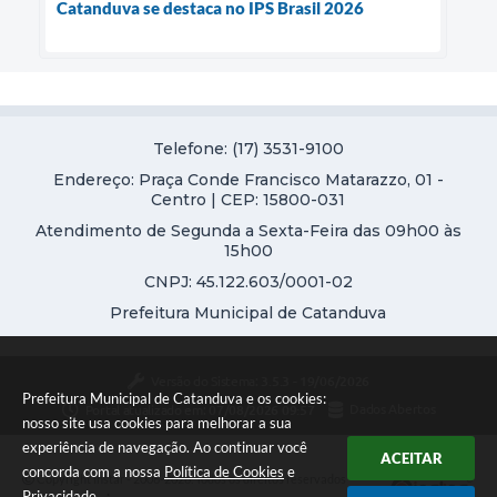
Catanduva se destaca no IPS Brasil 2026
Telefone: (17) 3531-9100
Endereço: Praça Conde Francisco Matarazzo, 01 -
Centro | CEP: 15800-031
Atendimento de Segunda a Sexta-Feira das 09h00 às
15h00
CNPJ: 45.122.603/0001-02
Prefeitura Municipal de Catanduva
Versão do Sistema:
3.5.3 - 19/06/2026
Prefeitura Municipal de Catanduva e os cookies:
Portal atualizado em:
07/08/2026 09:57
Dados Abertos
nosso site usa cookies para melhorar a sua
experiência de navegação. Ao continuar você
ACEITAR
concorda com a nossa
Política de Cookies
e
Copyright Instar - 2006-2026. Todos os direitos reservados -
Privacidade
.