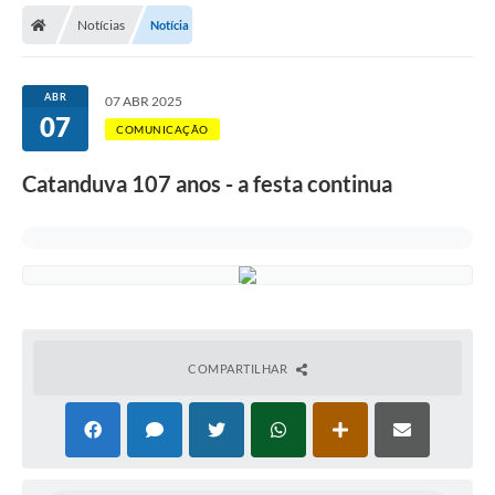
Notícias
Notícia
Licitações / PCA
Concessão Pública
ABR
07 ABR 2025
07
Transparência
COMUNICAÇÃO
Legislação
Catanduva 107 anos - a festa continua
Contratos
Galeria de Fotos
Ouvidoria
Arquivos para Download
COMPARTILHAR
Carta de Serviços
Notícias
Obras