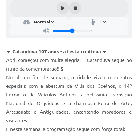
Galeria de Vídeos
Projetos
Links
Telefones Úteis
🎉
Catanduva 107 anos - a festa continua
🎉
A Prefeitura
Abril começou com muita alegria! E Catanduva segue no
Enquete
ritmo da comemoração!! 🥳
Jornal
No último fim de semana, a cidade viveu momentos
especiais com a abertura da Villa dos Coelhos, o 14º
Agenda
Encontro de Veículos Antigos, a belíssima Exposição
SIC
Nacional de Orquídeas e a charmosa Feira de Arte,
Artesanato e Antiguidades, encantando moradores e
Diário Oficial
visitantes.
Contato
E nesta semana, a programação segue com força total:
Editais