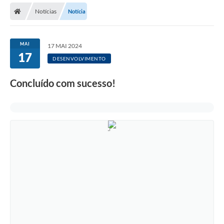
Notícias
Notícia
Licitações / PCA
Concessão Pública
MAI
17 MAI 2024
17
Transparência
DESENVOLVIMENTO
Legislação
Concluído com sucesso!
Contratos
Galeria de Fotos
Ouvidoria
Arquivos para Download
Carta de Serviços
Notícias
Obras