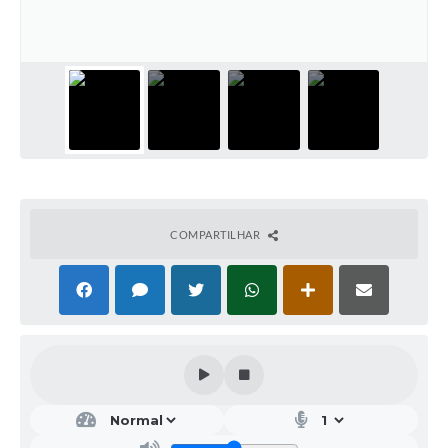
Galeria de Vídeos
Projetos
Links
Telefones Úteis
A Prefeitura
Enquete
COMPARTILHAR
Jornal
Agenda
SIC
Diário Oficial
Contato
Editais