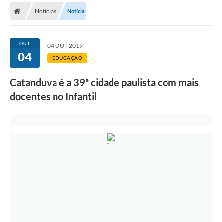
Notícias
Notícia
Licitações / PCA
Concessão Pública
OUT
04 OUT 2019
04
Transparência
EDUCAÇÃO
Legislação
Catanduva é a 39ª cidade paulista com mais
Contratos
docentes no Infantil
Galeria de Fotos
Ouvidoria
Arquivos para Download
Carta de Serviços
Notícias
Obras