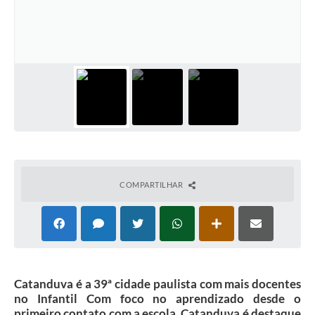
Galeria de Vídeos
Projetos
Links
Telefones Úteis
A Prefeitura
Enquete
Jornal
COMPARTILHAR
Agenda
SIC
Diário Oficial
Catanduva é a 39ª cidade paulista com mais docentes
Contato
no Infantil Com foco no aprendizado desde o
primeiro contato com a escola, Catanduva é destaque
Editais