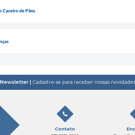
 Caseiro de Pães
anças
Newsletter |
Cadastre-se para receber nossas novidade
Contato
En