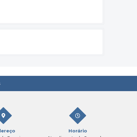
s
dereço
Horário