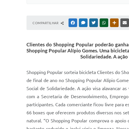
COMPARTILHAR
FACEBOOK
MESSENGER
TWITTER
WHATSAPP
OUTRAS
Clientes do Shopping Popular poderão ganhar
Shopping Popular Alípio Gomes. Uma bicicleta 
Solidariedade. A ação
Shopping Popular sorteia bicicleta Clientes do S
de final de ano no Shopping Popular Alípio Gome
Social de Solidariedade. A ação visa alavancar a
com a Secretaria de Desenvolvimento, Emprego e
participantes. Cada comerciante ficou livre para
66 boxes que oferecem produtos diversos nos seto
natural. “O Shopping Popular comprova o apoio 
bastante reduzido e inclui vigia e limpeza. Nos