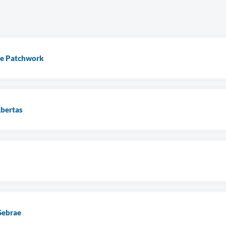
de Patchwork
Abertas
Sebrae