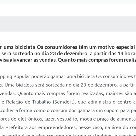
 MÍDIAS
RECEBA NOTÍCIAS
 uma bicicleta Os consumidores têm um motivo especial p
será sorteada no dia 23 de dezembro, a partir das 14 hor
 visa alavancar as vendas. Quanto mais compras forem realiz
hopping Popular poderão ganhar uma bicicleta Os consumidores 
s. Uma bicicleta será sorteada no dia 23 de dezembro, a parti
s vendas. Quanto mais compras forem realizadas, maiores são 
 Relação de Trabalho (Semdert), que administra o centro come
 escolher a forma como o consumidor ganhará um cupom para pa
res de eletrônicos, lazer, vestuário, moda e praça de alimen
da Prefeitura aos empreendedores, nesse caso, na área do com
sa intenção é que eles cresçam de forma sustentável e consig