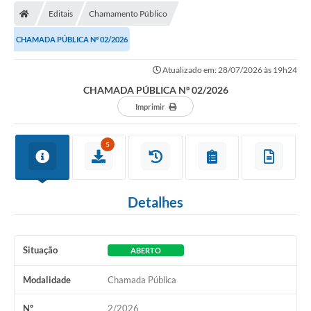
Editais
Chamamento Público
Licitações / PCA
CHAMADA PÚBLICA Nº 02/2026
Concessão Pública
Atualizado em: 28/07/2026 às 19h24
Transparência
CHAMADA PÚBLICA Nº 02/2026
Legislação
Imprimir
Contratos
5
Galeria de Fotos
Ouvidoria
Detalhes
Arquivos para Download
Carta de Serviços
Situação
ABERTO
Notícias
Modalidade
Chamada Pública
Obras
Nº
2/2026