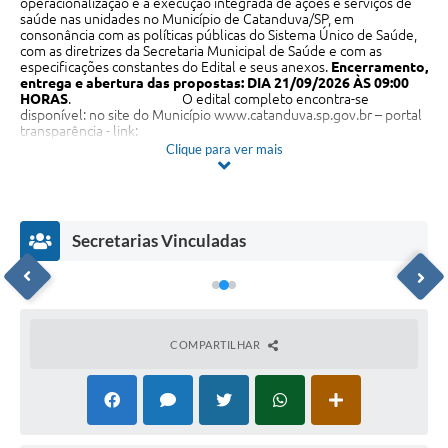
operacionalização e a execução integrada de ações e serviços de
saúde nas unidades no Município de Catanduva/SP, em
consonância com as políticas públicas do Sistema Único de Saúde,
com as diretrizes da Secretaria Municipal de Saúde e com as
especificações constantes do Edital e seus anexos.
Encerramento,
entrega e abertura das propostas: DIA 21/09/2026 ÀS 09:00
HORAS
. O edital completo encontra-se
disponível: no site do Município
www.catanduva.sp.gov.br
– portal
transparência - link:
http://www.catanduva.sp.gov.br/financas/portal-transparencia/
.
Clique para ver mais
Informações: Prefeitura do Município de Catanduva – Seção de
Licitação – 5º Andar, sito à Praça Conde Francisco Matarazzo, 01 –
Centro – Catanduva-SP ou, através do email:
licitacao.edital@catanduva.sp.gov.br
. Catanduva, 28 de julho de
2026. Padre Osvaldo de Oliveira Rosa – Prefeito Municipal.
Secretarias Vinculadas
COMPARTILHAR