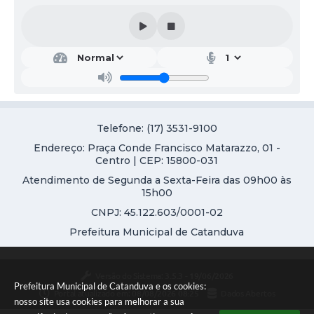
Con
Saú
trat
de
açõ
Adri
es
ano
Púb
Césa
r de
licas
Araú
Mari
jo
a do
Telefone: (17) 3531-9100
Car
Endereço: Praça Conde Francisco Matarazzo, 01 -
mo
Hon
Centro | CEP: 15800-031
ório
Atendimento de Segunda a Sexta-Feira das 09h00 às
da
15h00
Silva
Garc
CNPJ: 45.122.603/0001-02
ia
Prefeitura Municipal de Catanduva
Versão do Sistema:
3.5.3 - 19/06/2026
Prefeitura Municipal de Catanduva e os cookies:
Portal atualizado em:
08/08/2026 08:25
Dados Abertos
nosso site usa cookies para melhorar a sua