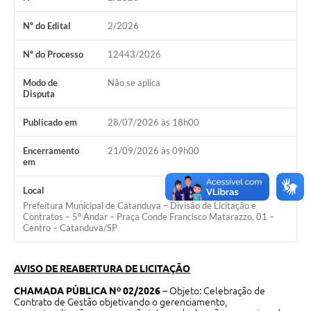
Galeria de Vídeos
Nº do Edital
2/2026
Projetos
Nº do Processo
12443/2026
Links
Modo de
Não se aplica
Telefones Úteis
Disputa
A Prefeitura
Publicado em
28/07/2026 às 18h00
Enquete
Encerramento
21/09/2026 às 09h00
em
Jornal
Local
Agenda
Prefeitura Municipal de Catanduva – Divisão de Licitação e
Contratos – 5º Andar – Praça Conde Francisco Matarazzo, 01 –
SIC
Centro – Catanduva/SP
Diário Oficial
AVISO DE REABERTURA DE LICITAÇÃO
Contato
CHAMADA PÚBLICA Nº 02/2026
– Objeto: Celebração de
Contrato de Gestão objetivando o gerenciamento,
Editais