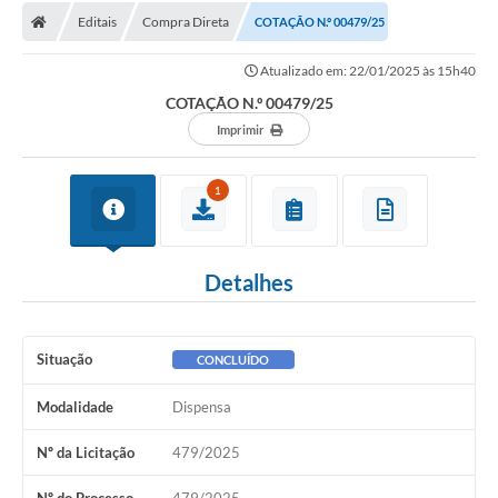
Editais
Compra Direta
COTAÇÃO N.º 00479/25
Licitações / PCA
Atualizado em: 22/01/2025 às 15h40
Concessão Pública
COTAÇÃO N.º 00479/25
Transparência
Imprimir
Legislação
1
Contratos
Galeria de Fotos
Detalhes
Ouvidoria
Arquivos para Download
Situação
CONCLUÍDO
Carta de Serviços
Modalidade
Dispensa
Notícias
Nº da Licitação
479/2025
Obras