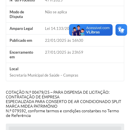
Nº do Processo
479/2025
Galeria de Vídeos
Modo de
Não se aplica
Projetos
Disputa
Links
Amparo Legal
Lei 14.133/2021, Art 75, II
Telefones Úteis
Publicado em
22/01/2025 às 16h30
A Prefeitura
Encerramento
27/01/2025 às 23h59
em
Enquete
Local
Jornal
Secretaria Municipal de Saúde – Compras
Agenda
COTAÇÃO N.º 00479/25 – PARA DISPENSA DE LICITAÇÃO:
SIC
CONTRATAÇÃO DE EMPRESA
ESPECIALIZADA PARA CONSERTO DE AR CONDICIONADO SPLIT
Diário Oficial
MARCA MIDEA PATRIMÔNIO
N.º 079592, conforme termos e condições constantes no Termo
de Referência
Contato
Editais