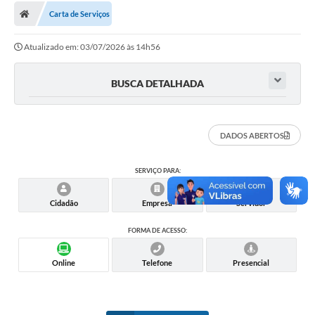
Carta de Serviços
Licitações / PCA
Atualizado em: 03/07/2026 às 14h56
Concessão Pública
Transparência
BUSCA DETALHADA
Legislação
Contratos
DADOS ABERTOS
Galeria de Fotos
SERVIÇO PARA:
Ouvidoria
Cidadão
Empresa
Servidor
Arquivos para Download
FORMA DE ACESSO:
Carta de Serviços
Online
Telefone
Presencial
Notícias
Obras