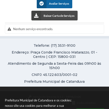
Galeria de Vídeos
Avaliar Serviços
Projetos
Baixar Carta de Serviços
Links
Nenhum serviço encontrado.
Telefones Úteis
A Prefeitura
Telefone: (17) 3531-9100
Enquete
Endereço: Praça Conde Francisco Matarazzo, 01 -
Centro | CEP: 15800-031
Jornal
Atendimento de Segunda a Sexta-Feira das 09h00 às
15h00
Agenda
CNPJ: 45.122.603/0001-02
SIC
Prefeitura Municipal de Catanduva
Diário Oficial
Versão do Sistema:
3.5.3 - 19/06/2026
Contato
Prefeitura Municipal de Catanduva e os cookies:
Portal atualizado em:
06/08/2026 07:36
Dados Abertos
nosso site usa cookies para melhorar a sua
Editais