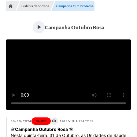
Galeria de Vídeos
Campanha Outubro Rosa
Licitações / PCA
Concessão Pública
Campanha Outubro Rosa
Transparência
Legislação
Contratos
Galeria de Fotos
Ouvidoria
Arquivos para Download
Carta de Serviços
Notícias
30/10/2024
SAÚDE
1283 VISUALIZAÇÕES
🌸
Campanha Outubro Rosa
🌸
Obras
Nesta quinta-feira, 31 de Outubro, as Unidades de Saúde