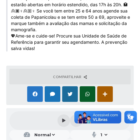
estarão abertas em horário estendido, das 17h às 20h. 🏩
Galeria de Vídeos
🙎🏾♀️🙎🏼♀️ Se você tem entre 25 e 64 anos agende sua
Projetos
coleta de Papanicolau e se tem entre 50 a 69, aproveite e
marque também a avaliação das mamas e solicitação da
Links
mamografia.
💖Ame-se e cuide-se! Procure sua Unidade de Saúde de
Telefones Úteis
Referência para garantir seu agendamento. A prevenção
salva vidas!
A Prefeitura
Enquete
COMPARTILHAR
Jornal
Agenda
SIC
Diário Oficial
Contato
Editais