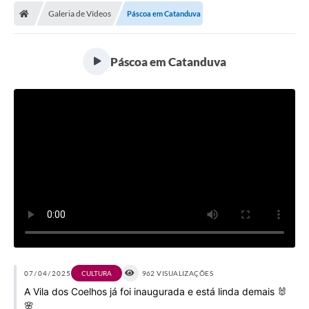
Galeria de Vídeos
Páscoa em Catanduva
Licitações / PCA
Concessão Pública
Páscoa em Catanduva
Transparência
Legislação
Contratos
Galeria de Fotos
Ouvidoria
Arquivos para Download
Carta de Serviços
Notícias
07/04/2025
CULTURA
962 VISUALIZAÇÕES
A Vila dos Coelhos já foi inaugurada e está linda demais 🐰
Obras
🌸