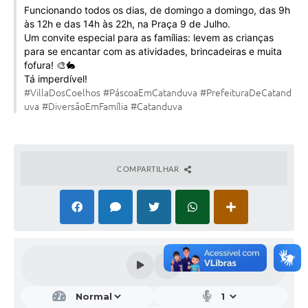
Funcionando todos os dias, de domingo a domingo, das 9h
Galeria de Vídeos
às 12h e das 14h às 22h, na Praça 9 de Julho.
Projetos
Um convite especial para as famílias: levem as crianças
para se encantar com as atividades, brincadeiras e muita
Links
fofura! 🎨🐇
Tá imperdível!
Telefones Úteis
#VillaDosCoelhos
#PáscoaEmCatanduva
#PrefeituraDeCatand
uva
#DiversãoEmFamília
#Catanduva
A Prefeitura
Enquete
COMPARTILHAR
Jornal
Agenda
SIC
Diário Oficial
Contato
Editais