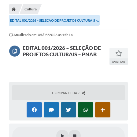
Cultura
Licitações / PCA
EDITAL 001/2026 – SELEÇÃO DE PROJETOS CULTURAIS –...
Concessão Pública
Transparência
Atualizado em: 05/05/2026 às 15h14
Legislação
EDITAL 001/2026 – SELEÇÃO DE
PROJETOS CULTURAIS – PNAB
Contratos
AVALIAR
Galeria de Fotos
Ouvidoria
COMPARTILHAR
Arquivos para Download
Carta de Serviços
Notícias
Obras