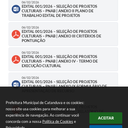
06/02/2026
EDITAL 001/2026 – SELEÇÃO DE PROJETOS
CULTURAIS – PNAB | ANEXO II PLANO DE
TRABALHO EDITAL DE PROJETOS
06/02/2026
EDITAL 001/2026 – SELEÇÃO DE PROJETOS
CULTURAIS – PNAB | ANEXO III CRITÉRIOS DE
PONTUAÇÃO
06/02/2026
EDITAL 001/2026 – SELEÇÃO DE PROJETOS
CULTURAIS – PNAB | ANEXO IV - TERMO DE
EXECUÇÃO CULTURAL
06/02/2026
EDITAL 001/2026 – SELEÇÃO DE PROJETOS
CULTURAIS – PNAB | ANEXO IX FORMULÁRIO DE
APRESENTAÇÃO DE RECURSO
Prefeitura Municipal de Catanduva e os cookies:
06/02/2026
EDITAL 001/2026 – SELEÇÃO DE PROJETOS
nosso site usa cookies para melhorar a sua
CULTURAIS – PNAB | ANEXO V - RELATÓRIO DE
experiência de navegação. Ao continuar você
EXECUÇÃO CULTURAL
ACEITAR
concorda com a nossa
Política de Cookies
e
Privacidade
.
06/02/2026