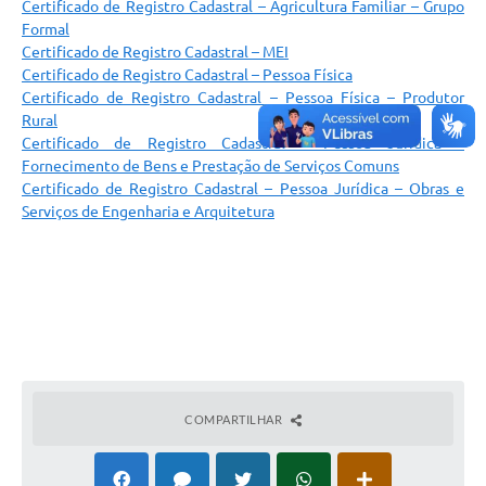
Certificado de Registro Cadastral – Agricultura Familiar – Grupo
Galeria de Vídeos
Formal
Certificado de Registro Cadastral – MEI
Projetos
Certificado de Registro Cadastral – Pessoa Física
Certificado de Registro Cadastral – Pessoa Física – Produtor
Links
Rural
Telefones Úteis
Certificado de Registro Cadastral – Pessoa Jurídica –
Fornecimento de Bens e Prestação de Serviços Comuns
A Prefeitura
Certificado de Registro Cadastral – Pessoa Jurídica – Obras e
Serviços de Engenharia e Arquitetura
Enquete
Jornal
Agenda
SIC
Diário Oficial
COMPARTILHAR
Contato
Editais