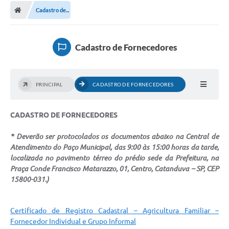
Cadastro de...
Licitações / PCA
Concessão Pública
Cadastro de Fornecedores
Transparência
Legislação
PRINCIPAL
CADASTRO DE FORNECEDORES
Contratos
CADASTRO DE FORNECEDORES
Galeria de Fotos
Ouvidoria
* Deverão ser protocolados os documentos abaixo na Central de
Atendimento do Paço Municipal, das 9:00 às 15:00 horas da tarde,
Arquivos para Download
localizada no pavimento térreo do prédio sede da Prefeitura, na
Praça Conde Francisco Matarazzo, 01, Centro, Catanduva – SP, CEP
Carta de Serviços
15800-031.)
Notícias
Certificado de Registro Cadastral – Agricultura Familiar –
Obras
Fornecedor Individual e Grupo Informal