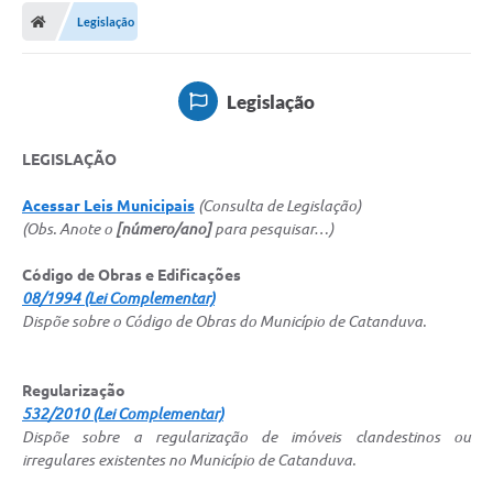
Legislação
Licitações / PCA
Concessão Pública
Legislação
Transparência
LEGISLAÇÃO
Legislação
Acessar Leis Municipais
(Consulta de Legislação)
Contratos
(Obs. Anote o
[número/ano]
para pesquisar…)
Galeria de Fotos
Código de Obras e Edificações
Ouvidoria
08/1994 (Lei Complementar)
Dispõe sobre o Código de Obras do Município de Catanduva.
Arquivos para Download
Carta de Serviços
Regularização
532/2010 (Lei Complementar)
Notícias
Dispõe sobre a regularização de imóveis clandestinos ou
irregulares existentes no Município de Catanduva.
Obras