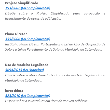
Projeto Simplificado
Galeria de Vídeos
193/2002 (Lei Complementar)
Projetos
Dispõe sobre o Projeto Simplificado para aprovação e
licenciamento de obras de edificação.
Links
Telefones Úteis
Plano Diretor
355/2006 (Lei Complementar)
A Prefeitura
Institui o Plano Diretor Participativo, a Lei do Uso de Ocupação de
Solo e a Lei de Parcelamento de Solo do Município de Catanduva.
Enquete
Jornal
Uso de Madeira Legalizada
5694/2015 (Lei Ordinária)
Agenda
Dispõe sobre a obrigatoriedade do uso da madeira legalizada no
SIC
Município de Catanduva.
Diário Oficial
Investidura
523/2010 (Lei Complementar)
Contato
Dispõe sobre a investidura em área de imóveis públicos.
Editais