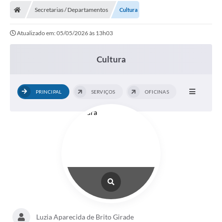
Secretarias / Departamentos
Cultura
Licitações / PCA
Atualizado em: 05/05/2026 às 13h03
Concessão Pública
Transparência
Cultura
Legislação
PRINCIPAL
SERVIÇOS
OFICINAS
Contratos
Galeria de Fotos
Ouvidoria
Arquivos para Download
Carta de Serviços
Notícias
Obras
Luzia Aparecida de Brito Girade