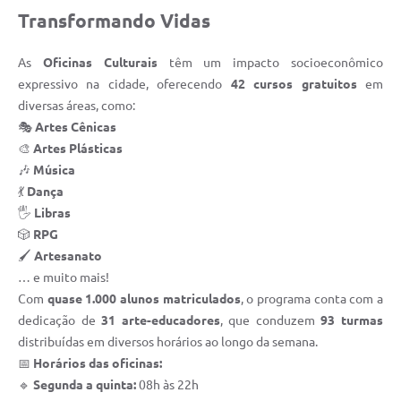
Transformando Vidas
As
Oficinas Culturais
têm um impacto socioeconômico
expressivo na cidade, oferecendo
42 cursos gratuitos
em
diversas áreas, como:
🎭
Artes Cênicas
🎨
Artes Plásticas
🎶
Música
💃
Dança
🖐️
Libras
🎲
RPG
🖌️
Artesanato
… e muito mais!
Com
quase 1.000 alunos matriculados
, o programa conta com a
dedicação de
31 arte-educadores
, que conduzem
93 turmas
distribuídas em diversos horários ao longo da semana.
📅
Horários das oficinas:
🔹
Segunda a quinta:
08h às 22h