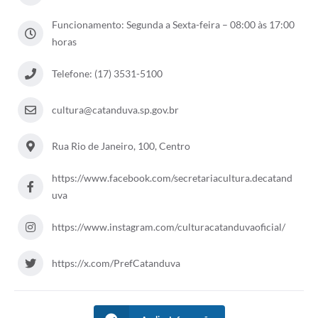
Galeria de Vídeos
Funcionamento: Segunda a Sexta-feira – 08:00 às 17:00
Projetos
horas
Links
Telefone: (17) 3531-5100
Telefones Úteis
cultura@catanduva.sp.gov.br
A Prefeitura
Rua Rio de Janeiro, 100, Centro
Enquete
Jornal
https://www.facebook.com/secretariacultura.decatand
uva
Agenda
https://www.instagram.com/culturacatanduvaoficial/
SIC
Diário Oficial
https://x.com/PrefCatanduva
Contato
Editais